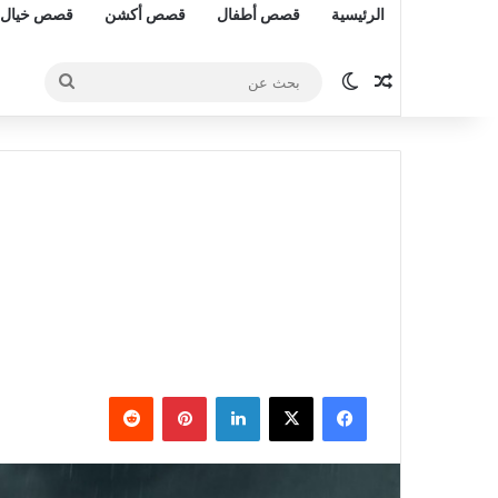
الرئيسية
قصص أطفال
قصص أكشن
قصص خيال 
مقال عشوائي
الوضع المظلم
بحث
عن
فيسبوك
‫X
لينكدإن
بينتيريست