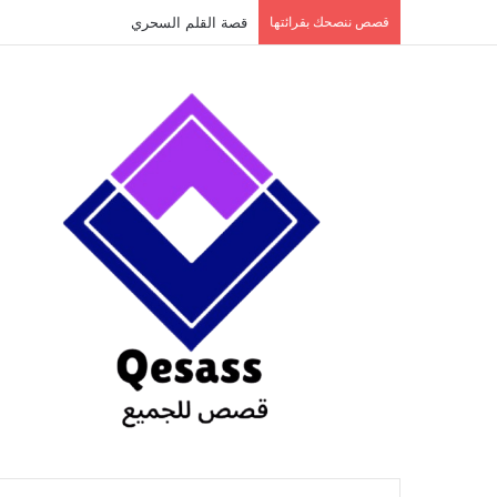
content
قصص ننصحك بقرائتها
قصة الطفل الذي عاد من النار ج3