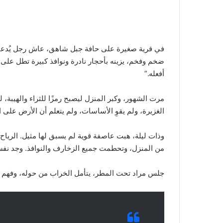
في قرية صغيرة على حافة جبل شاهق، عاش رجل يُدعى مرا
ضخم وفخم، يزينه بأحجار نادرة ونوافذ كبيرة تطل على ا
أفعله.”
مرت الشهور، وكبر المنزل ليصبح رمزًا للثراء والهيبة، 
الغزيرة، ولم يقوِ الأساسات، ولم يتعلم أن الأرض على ا
وذات ليلة، هبت عاصفة قوية لم يسبق لها مثيل. الريا
من المنزل، وتحطمت جميع الزخارف والنوافذ. وجد نفسه 
جلس مراد تحت المطر، يتأمل الخراب من حوله، وفهم أخي