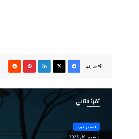
فيسبوك
‫X
لينكدإن
بينتيريست
شاركها
أقرأ التالي
قصص عبرة
قصص عبرة