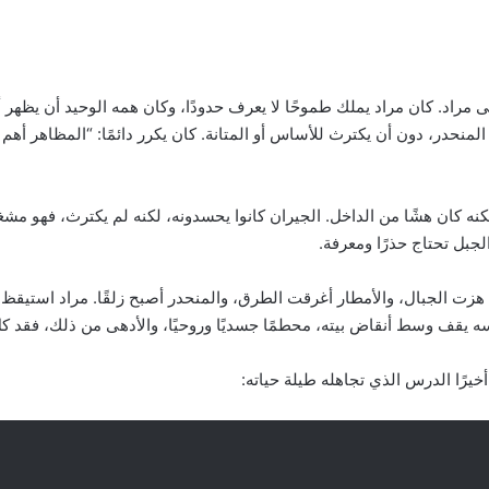
د. كان مراد يملك طموحًا لا يعرف حدودًا، وكان همه الوحيد أن يظهر أمام
لمنحدر، دون أن يكترث للأساس أو المتانة. كان يكرر دائمًا: “المظاهر أ
لكنه كان هشًا من الداخل. الجيران كانوا يحسدونه، لكنه لم يكترث، فهو مشغ
لجبل تحتاج حذرًا ومعرفة.
ح هزت الجبال، والأمطار أغرقت الطرق، والمنحدر أصبح زلقًا. مراد استيق
يقف وسط أنقاض بيته، محطمًا جسديًا وروحيًا، والأدهى من ذلك، فقد كل ا
رًا الدرس الذي تجاهله طيلة حياته: