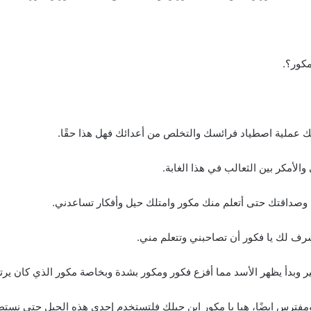
مكور؟.
والأمكر بين الثعالب في هذا الغابة.
 وصداقتك حتى أتعلم منك مكور وامتلك حيل وأفكار تساعدني.
شرف لك يا فكور أن تصاحبني وتتعلم مني.
ير وبدأ يظهر الأسد مما أفزع فكور ومكور بشدة وبخاصة مكور الذي كان ير
ًا ومفترس ايضًا، هيا يا مكور اين حيلك فلتستخدم إحدى هذه الحيل حتى نست