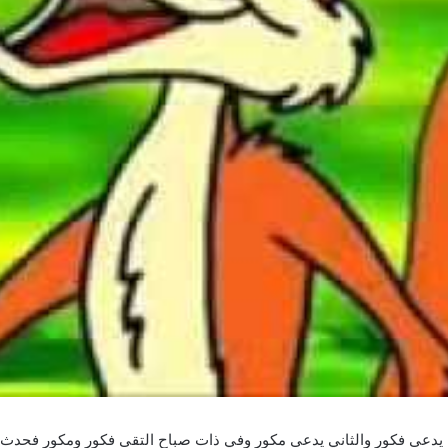
ول يدعى فكور والثاني يدعى مكور وفي ذات صباح التقى فكور ومكور فحدث 