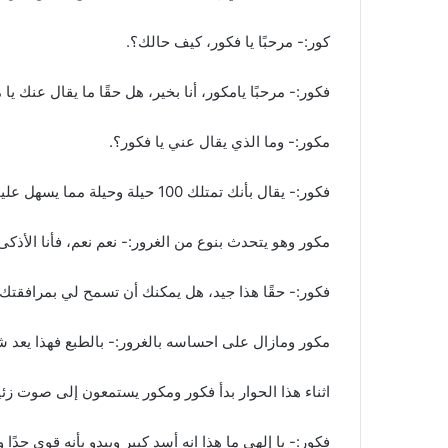
كور:- مرحبًا يا فكور، كيف حالك؟.
فكور:- مرحبًا يامكور، أنا بخير، هل حقًا ما يقال عنك يا 
مكور:- وما الذي يقال عني يا فكور؟.
فكور:- يقال بأنك تمتلك 100 حيلة وحيلة مما يسهل عليك عملية اصطياد فرائسك والتخلص من أعدائك فهل هذا حقًا.
مكور وهو يتحدث بنوع من الغرور:- نعم نعم، فأنا الأذكى 
فكور:- حقًا هذا جيد، هل يمكنك أن تسمح لي بمرافقتك
مكور ومازال على احساسه بالغرور:- بالطبع فهذا يعد 
اثناء هذا الحوار بدأ فكور ومكور يستمعون إلى صوت زئ
فكور:- يا إلهي ما هذا انه أسد كبير ويبدو بأنه قوي جد