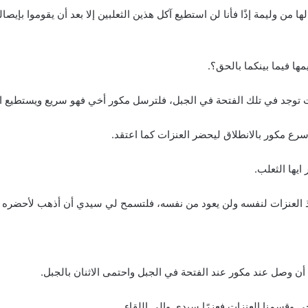
 من وليمة إذًا فأنا لن استطيع آكل هذين الثعلبين إلا بعد أن يقوموا بإيص
ها فيما بينكما بالحق؟.
ات توجد في تلك الفتحة في الجبل، فلترسل مكور أخي فهو سريع ويستطيع ا
رع مكور بالانطلاق ليحضر العنزات كما اعتقد.
يها الثعلب.
خذ العنزات لنفسه ولن يعود من نفسه، فلتسمح لي سيدي أن أذهب لأحضره 
ن وصل عند مكور عند الفتحة في الجبل واحتمى الاثنان بالجبل.
ي وقسمنا العنزات فعزرًا سيدي وإلى اللقاء.