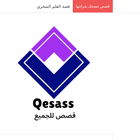
content
قصص ننصحك بقرائتها
قصة الطفل الذي عاد من النار ج3