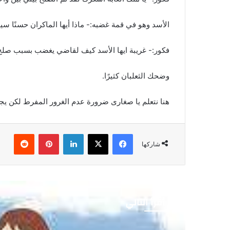
الأسد وهو في قمة غضبه:- ماذا أيها الماكران حسنًا سيأت
فكور:- غريبة ايها الأسد كيف لقاضي يغضب بسبب صلح 
وضحك الثعلبان كثيرًا.
هنا نتعلم يا صغارى ضرورة عدم الغرور المفرط لكن يج
فيسبوك
‫X
لينكدإن
بينتيريست
شاركها
أقرأ التالي