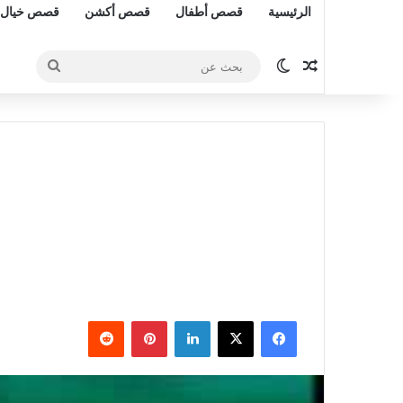
الرئيسية
قصص أطفال
قصص أكشن
قصص خيال 
مقال عشوائي
الوضع المظلم
بحث
عن
فيسبوك
‫X
لينكدإن
بينتيريست