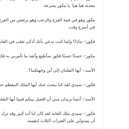
معدته هيا هيا يا مكور بسرعة.
مكور وهو في قمة الفزع والرعب وهو يرتعش من الفزع:-
في أسرع وقت.
فكور:- ماذا؟ ولما كنت تدعي بأنك أذكى ثعلب في الغابة 
مكور:- حسنًا حسنًا فكور سأطيع وأنفذ ما تأمرني به 
الأسد:- أيها الثعلبان إلى أين وجهتكما؟.
فكور:- سيدي لقد كنا نبحث عنك أيها الملك المعظم حت
الأسد:- أنتما تريدان مني أن افصل بينكم فيما أيها الثعل
فكور:- سيدي ملك الغابة لقد كان لنا أب كبير وقد ترك 
أن يستولي على العنزات الثلاث لنفسه.