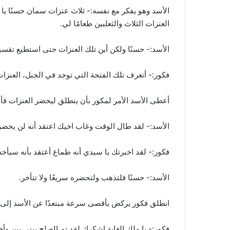
الأسد وهو يفكر مع نفسه:- ثلاث عنزات سمان حسنًا يا لها
العنزات الثلاث والثعلبين طعامًا لي.
الأسد:- حسنًا ولكن أين تلك العنزات حتى استطيع تقسيم
فكور:- أتعرف تلك الفتحة التي توجد في الجبل، العنز
أعطى الأسد الأمر لمكور بأن ينطلق ليحضر العنزات فأس
الأسد:- لقد طال الوقت وغاب اخيك اعتقد أنه لن يحضر ا
فكور:- لقد اخبرتك يا سيدي أنه طماع أعتقد بأنه سيأ
الأسد:- حسنًا فلتذهب ولتحضره سريعًا ولا تتأخر.
انطلق فكور يركض بأقصى سرعة مبتعدًا عن الأسد إلى أ
فكور:- يا ملك الغابة اشكرك لقد تم الصلح بيني بين وأخ