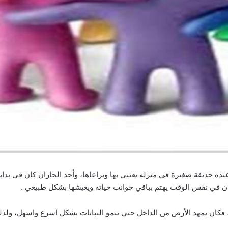
ه حديقة صغيرة في منزله يعتني بها ويراعاها، وأحد الجاران كان في بداية عم
ان في نفس الوقت يهتم بباقي جوانب حياته ويعيشها بشكل طبيعي .
حد، فكان يمهد الأرض من الداخل حتي تنمو النباتات بشكل أسرع واسهل، ولذ