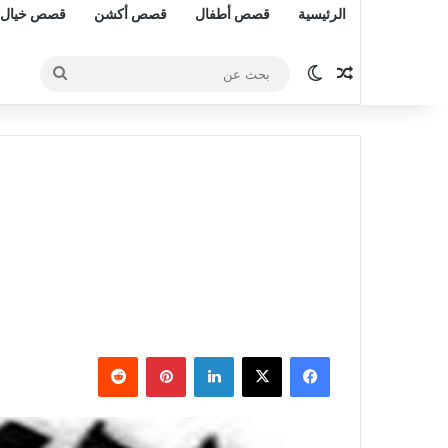
الرئيسية
قصص أطفال
قصص أكشن
قصص خيال 
مقال عشوائي
الوضع المظلم
بحث
عن
فيسبوك
‫X
لينكدإن
بينتيريست