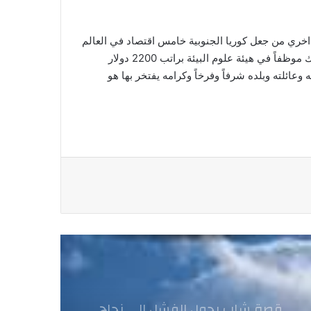
ري من جعل كوريا الجنوبية خامس اقتصاد في العالم
ولها قوة سياسية واقتصادية عظمي وعملاقة علي الرغم من عدم امتلاكها لأية موارد طبيعية تذكر .. بعد إنتهاء فترة رئاسته عمل باك موظفاً في هيئة علوم البيئة براتب 2200 دولار
ريف صنع لنفسه وعائلته وبلده شرفاً وفرخاً وكرامه يفتخر بها هو
قصة شاب يحول الفشل إلى نجاح