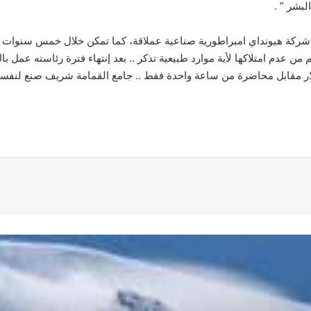
لبشر ” .
ة هيونداي امبراطورية صناعية عملاقة، كما تمكن خلال خمس سنوات اخ
ً خاضعة للضرائب، ولكنه يحصل علي 30000 دولار مقابل محاضرة من ساعة واحدة فقط .. جامع القمامة ش