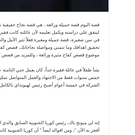
قصة اليوم قصة جميلة ورائعة ، هي قصة نجاح حقيقية نر
لينفق علي دراسته ويكمل تعليمه لأن عائلته كانت فقير
في سن صغيرة، قصة جميلة ومعبرة فعلاً تثير الأمل وا
تحقيق اهدافك وما تتمني ومواصلة نجاحاتك، قصص كفاح 
موضوع قصص كفاح مثيرة ورائعة ، وللمزيد من قصص ك
نشأ طفلاً في عائلة فقيرة جداً، كان يعمل حتي الثامن
خمس سنوات فقط من الاجتهاد والعمل المتواصل تمكن 
الشركة في خمسة أعوام أصبح رئيس لهيونداي بالكامل، وم
أفخر به الآن “، ومن اقواله ايضاً ” أن كوريا الجنوبية