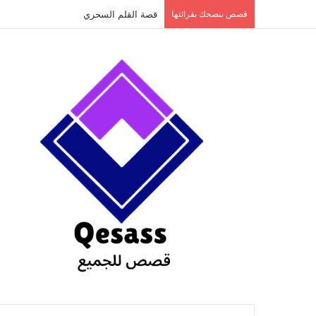
content
قصص ننصحك بقرائتها
قصة الطفل الذي عاد من النار ج3