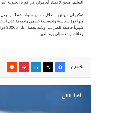
التعليم، فنحن لا نملك أى موارد في كوريا الجنوبية غير ا
تمكن لي ميونج باك خلال خمس سنوات فقط من جعل شرك
شهريا
وعائلته وشعبه إلي يوم الدين .
فيسبوك
‫X
لينكدإن
بينتيريست
شاركها
أقرأ التالي