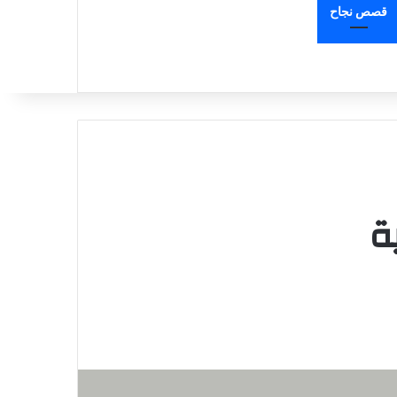
قصص نجاح
ة