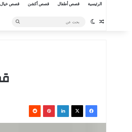
الرئيسية
قصص أطفال
قصص أكشن
قصص خيال 
مقال عشوائي
الوضع المظلم
بحث
عن
قص
فيسبوك
‫X
لينكدإن
بينتيريست