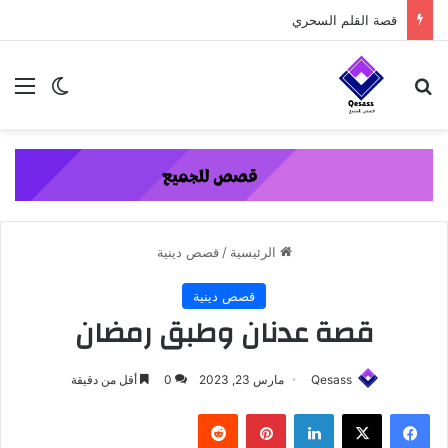
content
قصة القلم السحري
بحث عن
الق
الوضع ا
الرئيسية
/
قصص دينية
قصص دينية
قصة عدنان وطبق رمضان
Qesass
مارس 23, 2023
0
أقل من دقيقة
فيسبوك
‫X
لينكدإن
بينتيريست