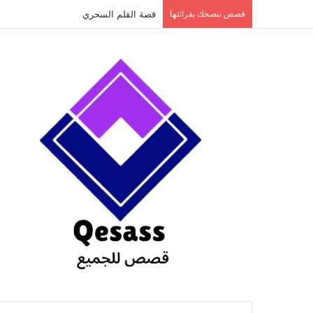
content
قصص ننصحك بقرائتها
قصة الطفل الذي عاد من النار ج3