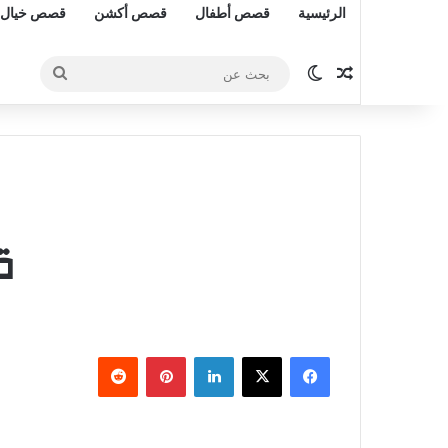
الرئيسية
قصص أطفال
قصص أكشن
قصص خيال 
مقال عشوائي
الوضع المظلم
بحث
عن
ق
فيسبوك
‫X
لينكدإن
بينتيريست