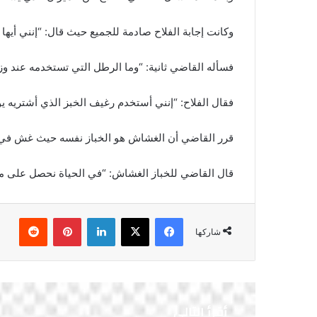
وكانت إجابة الفلاح صادمة للجميع حيث قال: “إنني أيها ا
فسأله القاضي ثانية: “وما الرطل التي تستخدمه عند وزن 
فقال الفلاح: “إنني أستخدم رغيف الخبز الذي أشتريه ي
قرر القاضي أن الغشاش هو الخباز نفسه حيث غش في وز
قال القاضي للخباز الغشاش: “في الحياة نحصل على ما ن
فيسبوك
‫X
لينكدإن
بينتيريست
شاركها
أقرأ التالي