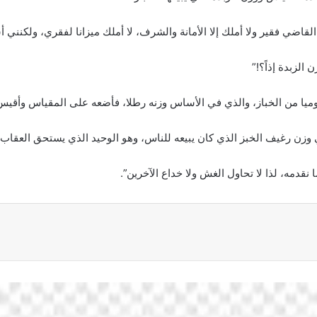
لقاضي فقير ولا أملك إلا الأمانة والشرف، لا أملك ميزانا لفقري، ولكنني أست
الزبدة إذاً؟!”
وميا من الخباز، والذي في الأساس وزنه رطلا، فأضعه على المقياس وأقيس م
ن رغيف الخبز الذي كان يبيعه للناس، وهو الوحيد الذي يستحق العقاب و
قدمه، لذا لا تحاول الغش ولا خداع الآخرين”.