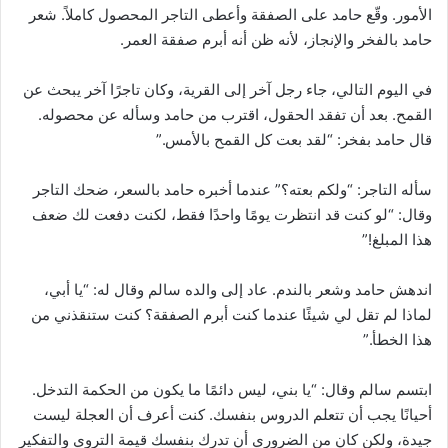
الأمور. وقّع حامد على الصفقة وأعطى التاجر المحصول كاملاً. شعر
حامد بالفخر والإنجاز، لأنه ظن أنه أبرم صفقة العمر.
في اليوم التالي، جاء رجل آخر إلى القرية، وكان تاجرًا آخر يبحث عن
القمح. بعد أن تفقد الحقول، اقترب من حامد وسأله عن محصوله.
قال حامد بفخر: “لقد بعت كل القمح بالأمس.”
سأله التاجر: “ولكم بعته؟” عندما أخبره حامد بالسعر، ضحك التاجر
وقال: “لو كنت قد انتظرت يومًا واحدًا فقط، لكنت دفعت لك ضعف
هذا المبلغ!”
اندهش حامد وشعر بالندم. عاد إلى والده سالم وقال له: “يا أبي،
لماذا لم تقل لي شيئًا عندما كنت أبرم الصفقة؟ كنت ستنقذني من
هذا الخطأ.”
ابتسم سالم وقال: “يا بني، ليس دائمًا ما يكون من الحكمة التدخل.
أحيانًا يجب أن تتعلم الدروس بنفسك. كنت أعرف أن العجلة ليست
جيدة، ولكن كان من الضروري أن تدرك بنفسك قيمة التروي والتفكير