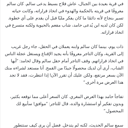
في قرية بعيدة بين الجبال، عاش فلاح بسيط يدعى سالم. كان سالم
معروفًا في قريته بالحكمة والهدوء في اتخاذ قراراته، وكانت حياته
تسير بنجاح لأنه دائمًا ما كان يفكر مليًا قبل أن يقدم على أي خطوة.
لكن كان لديه ابن يُدعى حامد، شاب مفعم بالحيوية ولكنه متسرع في
اتخاذ قراراته.
ذات يوم، بينما كان سالم وابنه يعملان في الحقل، جاء رجل غريب
إلى القرية، وكان التاجر معروفًا بأنه يجيد الإقناع ويستغل عجلة الناس
في اتخاذ قراراتهم. وقف التاجر أمام حقل سالم وقال لحامد: “أيها
الشاب، أرى أن لديك محصولًا جيدًا من القمح. أنا مستعد لشراءه منك
الآن بسعر مرتفع، ولكن عليك أن تقرر الآن! إذا انتظرت، فقد لا تجد
هذا العرض مرة أخرى.”
تفاجأ حامد بهذا العرض المغري. كان السعر أعلى مما توقعه بكثير،
وبدون تفكير أو استشارة والده، قال للتاجر: “موافق! سأبيع لك
المحصول.”
سمع سالم الحديث، لكنه لم يتدخل. فضل أن يرى كيف ستتطور