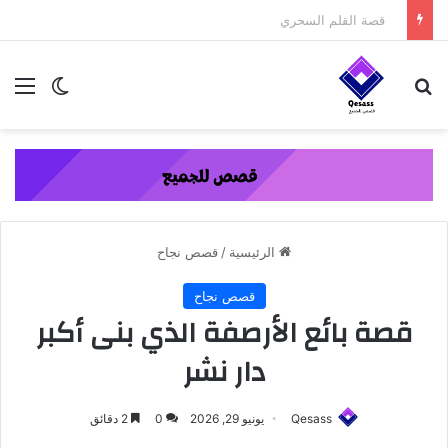
content
قصة الطفل الذي عاد من النار ج3
بحث عن
الق
الوضع ا
الرئيسية
/
قصص نجاح
قصص نجاح
قصة بائع الأرصفة الذي بنى أكبر
دار نشر
Qesass
يونيو 29, 2026
0
2 دقائق