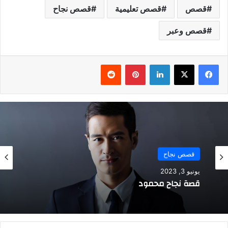
قصص
قصص تعليمية
قصص نجاح
قصص وعبر
فيسبوك
‫X
لينكدإن
بينتيريست
قصص نجاح
يونيو 3, 2023
قصة نجاح محمود