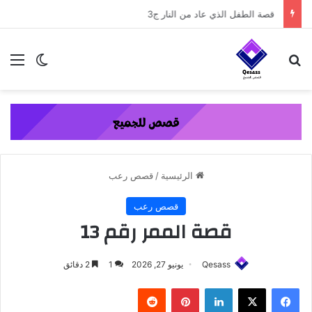
content
قصة الطفل الذي عاد من النار ج3
بحث عن
الق
الوضع ا
الرئيسية
/
قصص رعب
قصص رعب
قصة الممر رقم 13
Qesass
يونيو 27, 2026
1
2 دقائق
فيسبوك
‫X
لينكدإن
بينتيريست