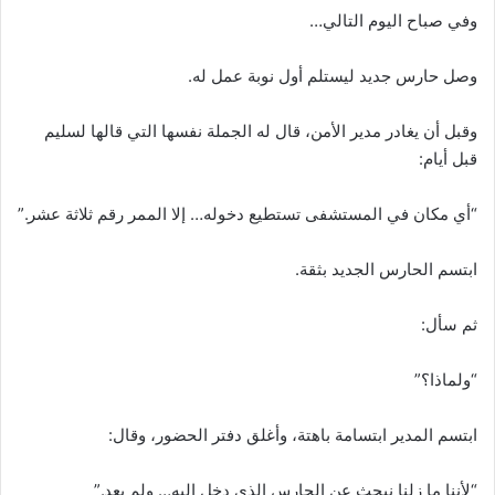
وفي صباح اليوم التالي…
وصل حارس جديد ليستلم أول نوبة عمل له.
وقبل أن يغادر مدير الأمن، قال له الجملة نفسها التي قالها لسليم
قبل أيام:
“أي مكان في المستشفى تستطيع دخوله… إلا الممر رقم ثلاثة عشر.”
ابتسم الحارس الجديد بثقة.
ثم سأل:
“ولماذا؟”
ابتسم المدير ابتسامة باهتة، وأغلق دفتر الحضور، وقال:
“لأننا ما زلنا نبحث عن الحارس الذي دخل إليه… ولم يعد.”