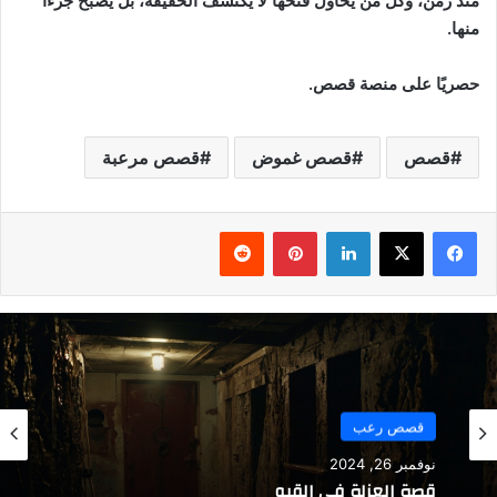
منذ زمن، وكل من يحاول فتحها لا يكتشف الحقيقة، بل يصبح جزءًا
منها.
حصريًا على منصة قصص.
قصص
قصص غموض
قصص مرعبة
فيسبوك
‫X
لينكدإن
بينتيريست
قصص رعب
قصص رعب
يناير 26, 2026
نوفمبر 26, 2024