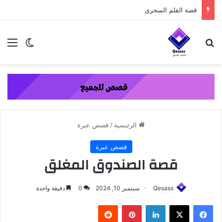
content
قصة القلم السحري
بحث عن
الق
الوضع ا
الرئيسية
/
قصص عبرة
قصص عبرة
قصة الصندوق المغلق
Qesass
سبتمبر 10, 2024
0
دقيقة واحدة
فيسبوك
‫X
لينكدإن
بينتيريست