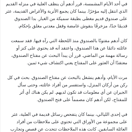
في أحد الأيام المشمسة، قرر أدهم أن ينظف العلية في منزله القديم
الذي انتقل إليه مؤخرًا. بينما كان يجمع الأتربة والأغراض القديمة، عثر
على صندوق قديم مغطى بطبقة سميكة من الغبار. بدا الصندوق
قديمًا جدًا، مزخرفًا بنقوش غامضة وقفل معدني مغلق بإحكام.
كان أدهم مفتونًا بالصندوق منذ اللحظة التي رآه فيها. فقد سمعت
عائلته دائمًا عن هذا الصندوق، واعتقد أنه قد يحتوي على كنز أو
رسالة مهمة من الماضي. قرر أن يبدأ البحث عن مفتاح الصندوق،
معتقدًا أن العثور على المفتاح يعني اكتشاف شيء ثمين.
مرت الأيام، وأدهم ينشغل بالبحث عن مفتاح الصندوق. بحث في كل
ركن من أركان المنزل، واستفسر من أفراد عائلته، وحتى سأل
الجيران عن أي معلومات قد تكون لديهم. لم يكن هناك أي أثر
للمفتاح، لكن أدهم كان مصمماً على فتح الصندوق.
في إحدى الليالي، بينما كان يتفحص رسائل قديمة في العلية، عثر
على مجموعة من الأوراق التي تحتوي على ملاحظات من أفراد
العائلة السابقين. كانت هذه الملاحظات تتحدث عن قصص وتجارب