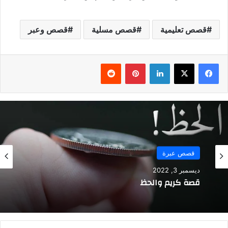
قصص تعليمية
قصص مسلية
قصص وعبر
فيسبوك
‫X
لينكدإن
بينتيريست
قصص عبرة
ديسمبر 3, 2022
قصة كريم والحظ