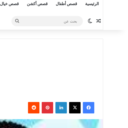
الرئيسية
قصص أطفال
قصص أكشن
قصص خيال 
مقال عشوائي
الوضع المظلم
بحث
عن
فيسبوك
‫X
لينكدإن
بينتيريست