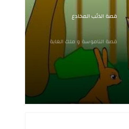
قصة الذئب المخادع
قصة الناموسة و ملك الغابة