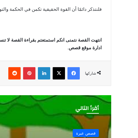
فلنتذكر دائمًا أن القوة الحقيقية تكمن في الحكمة والت
انتهت القصة نتمنى انكم استمتعتم بقراءة القصة لا تن
ادارة موقع قصص
.
فيسبوك
‫X
لينكدإن
بينتيريست
شاركها
أقرأ التالي
قصص عبرة