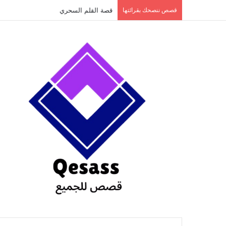
content
قصص ننصحك بقرائتها
قصة الطفل الذي عاد من النار ج3