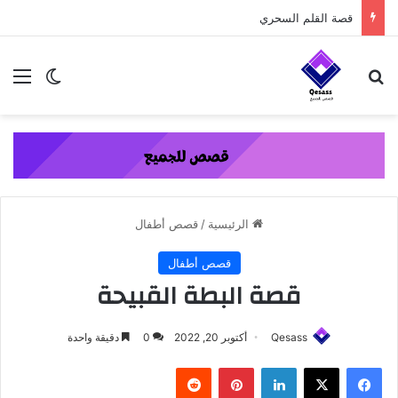
content
قصة القلم السحري
بحث عن
الق
الوضع ا
الرئيسية
/
قصص أطفال
قصص أطفال
قصة البطة القبيحة
Qesass
أكتوبر 20, 2022
0
دقيقة واحدة
فيسبوك
‫X
لينكدإن
بينتيريست