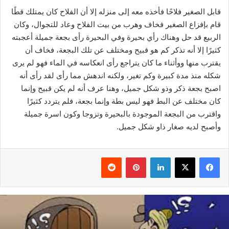
قابل الصغير فلاحًا فأخذه معه إلى منزله إلا أن الفلاح كان يمتلك قطًا
قام بإفزاع الصغير فخاف وهرب من بيت الفلاح وعاد للتجوال، وكان
الربيع قد حل وهناك رأي بحيرة وفي البحيرة رأى بجعة جميلة أعجبته
كثيرًا إلا أنه تذكر كم هو قبيح ومختلف عن تلك البجعة، فخاف أن
يقترب منها ووأثناء ما كان يتراجع رأى انعكاسه في الماء فهو لم يرى
شكله منذ مدة كبيرة وكم تغير، ولكنه اندهش مما رأى لقد رأى أنه
اصبح بجعة ذكر وذو شكل جميل، وهنا عرف أنه لم يكن قبيح وإنما
كان مختلف عن البط فهو ليس بطة وإنما بجعة، فلم يتردد كثيرًا
واقترب من البجعة الموجودة بالبحيرة وتزوجا وكون اسرة جميلة
وأصبح لديه صغار ذاو شكل جميل.
فيسبوك
‫X
لينكدإن
بينتيريست