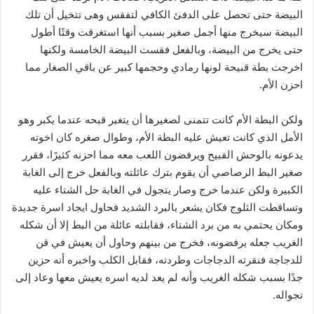
البيضة حتى تحصل على الدفئ الكافي لتفقس وهى تتخيل أن تلك
البيضة سيخرج منها أجمل صغير بسبب أنها استغرقت وقتًا أطول
حتى يخرج من البيضة، وبالفعل فقست البيضة الخامسة ولكنها
اخرجت بطة قبيحة لونها رمادي وحجمها كبير عن باقي الصغار مما
احزن الأم.
ولكن البطة الأم كانت تتمنى لصغيرها أن يتغبر قبحه عندما يكبر وهو
الأمل الذي كانت تعيش عليه البطة الأم، وطوال صغره كان اخوته
يدعونه بالوحش القبيح ويرفضون اللعب معه مما احزنه كثيرًا، فقرر
صغير البط الرصاصي أن يقوم بترك عائلته وبالفعل خرج إلى الغابة
الكبيرة ولكن عندما خرج وصار يتجول في الغابة حل الشتاء عليه
وتساقطت الثلوج فكان يشعر بالبرد الشديد فحاول ايجاد اسرة جديدة
ومكان يحتمي به من برد الشتاء، فقابلته عائلة من البط إلا أن شكله
الغريب جعله يرفضونه، فخرج من بينهم وحاول أن يعيش في قن
للدجاجة فنقرته الدجاجات وطردته، فقابل الكلب واخبره أنه حزين
جدًا بسبب شكله الغريب وأنه لم يعد لديه اسره يعيش معها وعاد إلى
تجواله.