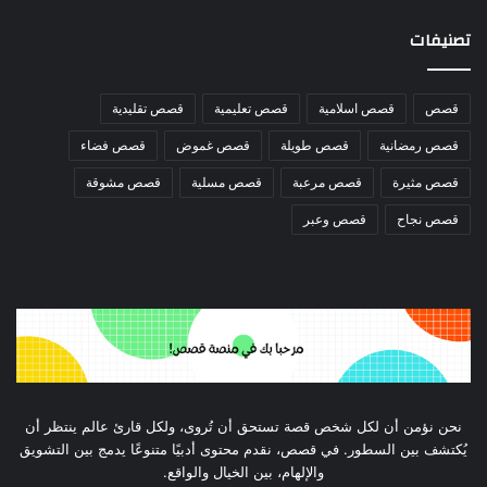
تصنيفات
قصص
قصص اسلامية
قصص تعليمية
قصص تقليدية
قصص رمضانية
قصص طويلة
قصص غموض
قصص فضاء
قصص مثيرة
قصص مرعبة
قصص مسلية
قصص مشوقة
قصص نجاح
قصص وعبر
نحن نؤمن أن لكل شخص قصة تستحق أن تُروى، ولكل قارئ عالم ينتظر أن
يُكتشف بين السطور. في قصص، نقدم محتوى أدبيًا متنوعًا يدمج بين التشويق
والإلهام، بين الخيال والواقع.