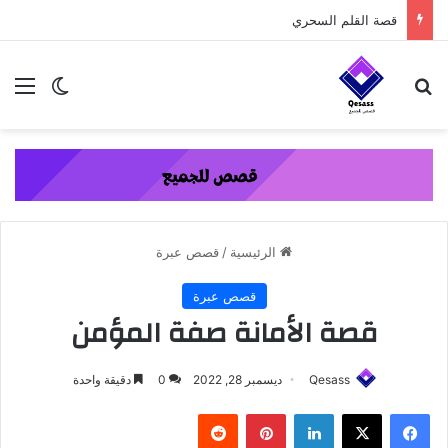
content
قصة القلم السحري
بحث عن
الق
الوضع ا
الرئيسية
/
قصص عبرة
قصص عبرة
قصة الأمانة صفة المؤمن
Qesass
ديسمبر 28, 2022
0
دقيقة واحدة
فيسبوك
‫X
لينكدإن
بينتيريست