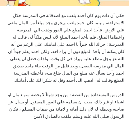
حكي أن ذات يوم كان أحمد يلعب مع اصدقائة في المدرسة خلال
الاستراحة، وبينما كان احمد يلعب ويجري وجد مبلغاً من المال ملقي
علي الارض، فأخذ احمد المبلغ علي الفور وذهب الي المدرسة
واعطاها المبلغ، فلم يأخذ احمد المبلغ لأنه ليس ملكاً له، قالت له
المدرسة : جزاك الله خيراً يا احمد علي امانتك، علي الرغم من أنه
كان يمكنه أن يأخذ المبلغ دون أن يراه احد، ولكن احمد يعلم جيداً ان
الله عز وجل مطلع عليه ويراه في كل وقت، ولذلك فضل ان يعطي
المال الي مدرسة الفصل، وبعد قليل من الوقت جاء ماجد صديق
احمد وأخذ يسأل عنه مبلغ من المال ضاع منه، فأعطته المدرسة
المبلغ وقالت له : اذهب الى أحمد وقل له شكرا لك على أمانتك.
الدروس المستفادة من القصة : من وجد شيئاً لا يخصه سواء مال او
اشياء او غير ذلك، يجب ان يسلمه علي الفور للمسئول أو يسأل عن
صاحبه ويعطله له لأن ذلك أمانه والامانة من صفات المسلم ، فكان
الرسول صلي الله عليه وسلم ملقب بالصادق الأمين