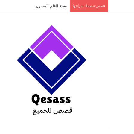
content
قصص ننصحك بقرائتها
قصة الطفل الذي عاد من النار ج3