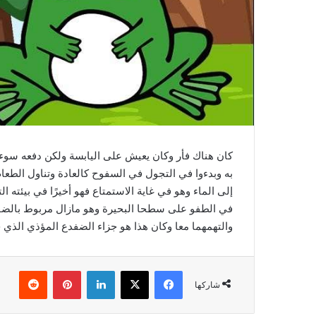
كان هناك فأر وكان يعيش على اليابسة ولكن دفعه سوء ح
به وبدءوا في التجول في السفوح كالعادة وتناول الطعام
إلى الماء وهو في غاية الاستمتاع فهو أخيرًا في بيئته 
في الطفو على سطحا البحيرة وهو مازال مربوط بالضفد
والتهمهما معا وكان هذا هو جزاء الضفدع المؤذي الذي 
فيسبوك
‫X
لينكدإن
بينتيريست
شاركها