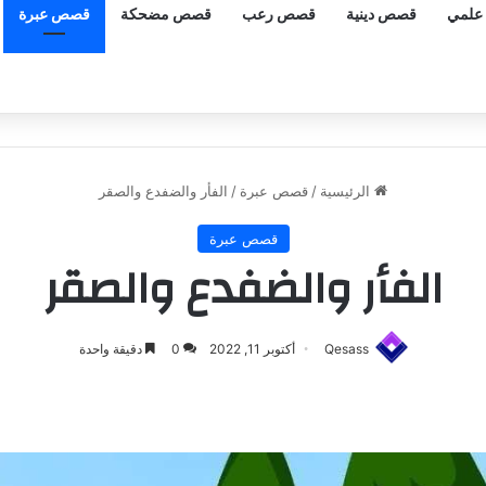
علمي
قصص دينية
قصص رعب
قصص مضحكة
قصص عبرة
الرئيسية
/
قصص عبرة
/
الفأر والضفدع والصقر
قصص عبرة
الفأر والضفدع والصقر
Qesass
أكتوبر 11, 2022
0
دقيقة واحدة