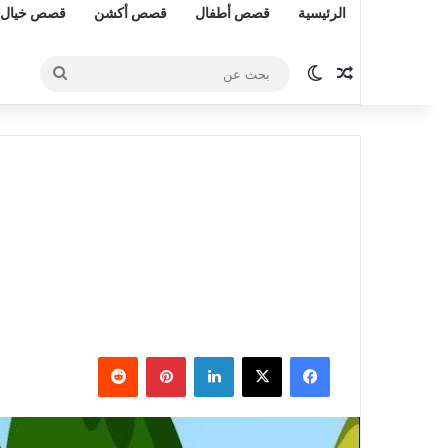
الرئيسية
قصص أطفال
قصص أكشن
قصص خيال 
مقال عشوائي
الوضع المظلم
بحث
عن
فيسبوك
‫X
لينكدإن
بينتيريست