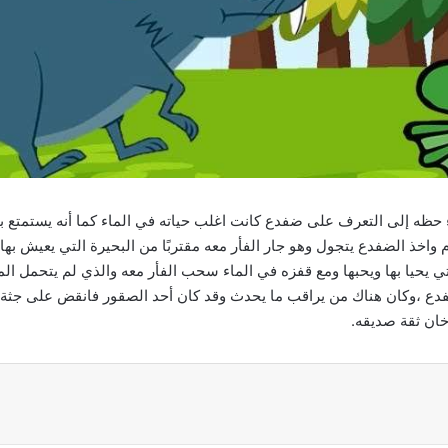
ظه إلى التعرف على ضفدع كانت اغلب حياته في الماء كما أنه يستمتع بال
 واخذ الضفدع يتجول وهو جار الفأر معه مقتربًا من البحيرة التي يعيش ب
التي يحيا بها ويحبها ومع قفزه في الماء سحب الفأر معه والذي لم يتحمل ال
ع ،وكان هناك من يراقب ما يحدث وقد كان أحد الصقور فانقض على جثة ال
خان ثقة صديقه.