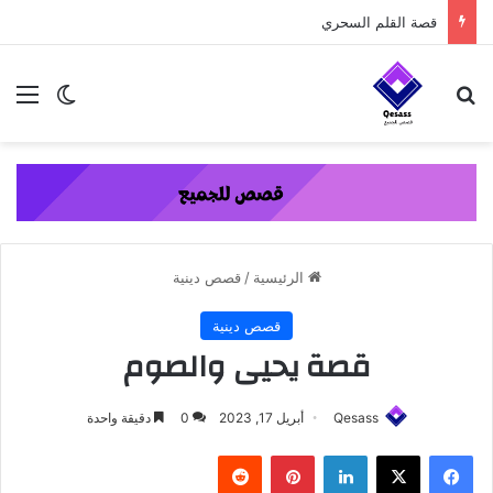
content
قصة القلم السحري
بحث عن
الق
الوضع ا
الرئيسية
/
قصص دينية
قصص دينية
قصة يحيى والصوم
Qesass
أبريل 17, 2023
0
دقيقة واحدة
فيسبوك
‫X
لينكدإن
بينتيريست