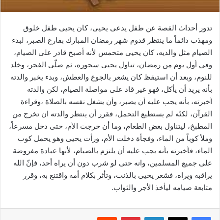
تدور أحداث القصة عن طفل يدعى يحيى، كان يحيى طفل خلوق
ومهذب دائماً ما ينتظر قدوم شهر رمضان المبارك بفارغ الصبر، لبدء
الصيام مثل والديه، كان يحيى متحمس لأنه أصبح قادر على الصيام،
وفي أول يوم من رمضان، تناول يحيى سحوره، ثم صلّى الفجر، وخلد
للنوم، وبعد أن استيقظ كان يشعر بالجوع والعطش، وبدء يخبر والدته
بأنه يريد أن يأكل، فهو غير قاد على مواصلة الصيام، لكن والدته
أخبرته، بأنه يجب عليه أن يصبر، وأن يشغل نفسه بالصلاة ،وقراءة
القرآن، لكنّه لم يستطيع التحمل، فقرر أن ينتظر والدته ان تخرج من
المطبخ، ليتناول بعض الطعام، وما أن خرجت الأم، حتى دخل مسرعاً،
وملأ كوباً من الماء، وفجأة دخلت الأم، ورأت يحيى وهو يحمل كوب
الماء، فأخبرته بأنه يجب عليه أن يلتزم بالصيام، لأنها عبادة مفروضة
على جميع المسلمين، وانه حتى لو شرب دون أن يراه أحد، فإنّ الله
يراقبه ويراه، فشعر يحيى بالذنب، وتأثر بكلام أمه واقتنع به، وقرر
متابعة صيامه ليأخذ الأجر والثواب.
فيسبوك
‫X
لينكدإن
بينتيريست