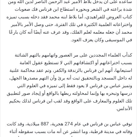
ساعده على أن يدخل بلاط الأمير عبد الرحمن الناصر لدين الله ومن
شدة براعته في الشعر وبحوره استطاع ابن فرناس فك صعوبات
كتاب العروض للفراهيدي، أما بلاط ابنه محمد فقد دخله بسبب تميزه
واختراعاته العلمية الكثيرة في تلك الفترة، حتى وصل الأمر بالأمير
محمد أن جعله معلمه لعلم الفلك، وقد عرف عنه أيضًا أنه كان بارعًا
في الموسيقى وكان يعزف العود.
كدأب العلماء المجددين على مر العصور واتهامهم بالتهم الشائنة
بسبب اختراعاتهم أو اكتشافاتهم التي لا تستطيع عقول العامة
استيعابها، أتهم ابن فرناس بالزندقة والكفر، وتم عقد محاكمة علنية
له داخل المسجد وبالتحقيق ثبت أنه برئ وأن التهم مصدرها الجهل،
وتميز عباس بن فرناس لا يعود فقط إلى تميزه في العلوم التي
درسها وتبحره بها وإنما لمحاولته ربطها بالواقع أو إيجاد صور لتطبيق
تلك العلوم والمعارف على الواقع وقد لقب ابن فرناس لذلك بحكيم
الأندلس.
توفي عباس بن فرناس في عام 274 هجرية، 887 ميلادية، وقد كانت
وفاته في مدينة قرطبة، وما انتشر عن أنه مات بسبب سقوطه أثناء