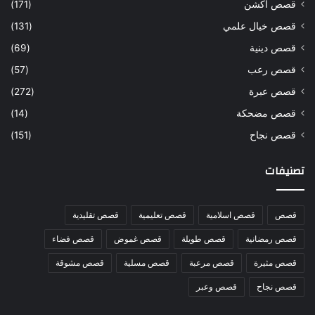
قصص أكشن
(171)
قصص خيال علمي
(131)
قصص دينية
(69)
قصص رعب
(57)
قصص عبرة
(272)
قصص مضحكة
(14)
قصص نجاح
(151)
تصنيفات
قصص
قصص اسلامية
قصص تعليمية
قصص تقليدية
قصص رمضانية
قصص طويلة
قصص غموض
قصص فضاء
قصص مثيرة
قصص مرعبة
قصص مسلية
قصص مشوقة
قصص نجاح
قصص وعبر