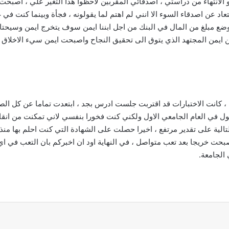
نتهاء من دراستي ، اصدقائي المقربين لاحظوا هذا التغير علي ، اصبحت ل
بتعاد عن اصدقاء السوء الا انني لم اهتم لما يقولونه ، فجأة وبينما كنت
ع مبلغ من المال في البنك من اجل ابننا ايمن سوف يتخرج ايمن وسيحتاج هذ
 ايمن المجتهد الذي يتوق الى تحقيق النجاح واصبحت ايمن سيء الاخلاق ا
، كانت الاختبارات قد اقتربت جلست ادرس بجد ، ابتعدت تماما عن كل ال
ل في العام الجامعي الاول ولكني كنت فخورا بنفسي لاني تمكنت من انقا
الية على تقدير مرتفع ، اخيرا حصلت على الشهادة التي كنت احلم بها من
ت خريجا بعد تعب متواصل ، في النهاية اود ان اخبركم بان التعب في اي
الجامعة.