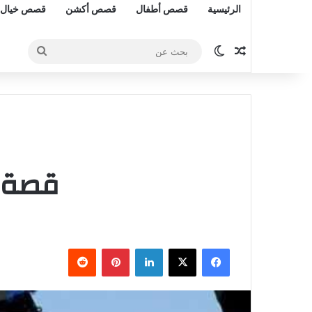
الرئيسية
قصص أطفال
قصص أكشن
قصص خيال 
مقال عشوائي
الوضع المظلم
بحث
عن
قصة ن
فيسبوك
‫X
لينكدإن
بينتيريست