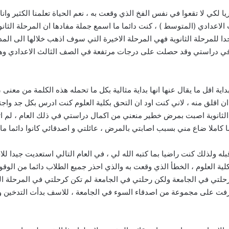
لكي لا تقعوا في نفس الفخ الذي وقعت به ، نعم الحياة تعلمنا الكثير وان
الاعدادي (المتوسط ) ، كنت دائما ما اسمع جملة مفادها ان المرحلة الثانوي
 للمرحلة الثانوية فهي المرحلة الاخيرة التي سوف اذهب خلالها الى المد
دا في دراستي وقد حصلت على درجات مرتفعة في الصف الثالث الاعدادي و
ية اقل ما يقال عنها انها بداية مثالية بكل ما تحمله هذه الكلمة من معنى ،
ان اقلق منه ، لاني كنت اود ان التحق بكلية العلوم كنت ادرس بكل جد واج
الثانوية اصبت بمرض خطير منعني من اكمال دراستي في ذلك العام ، لم اتمك
كاملا ضاع مني بسبب اصابتي بالمرض ، عائلتي و اصدقائي كانوا دائما ما 
له ولذلك كنت راضيا بما كتبه الله لي ، في العام التالي استعديت جيدا لل
لية العلوم ، الخطأ الذي وقعت به والذي احذر جميع الطلاب دائما من الوقوع
 رحلتي في الجامعة ولكن رحلتي في الجامعة لم تكن كرحلتي في المرحلة ا
تعرفت على مجموعة من اصدقاء السوء في الجامعة ، للاسف بدأت التدخين 