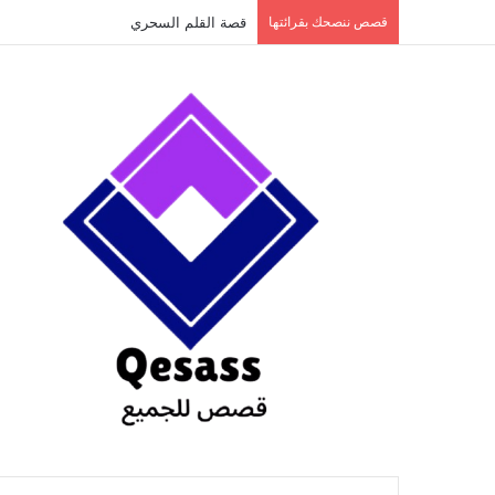
content
قصص ننصحك بقرائتها
قصة الطفل الذي عاد من النار ج3