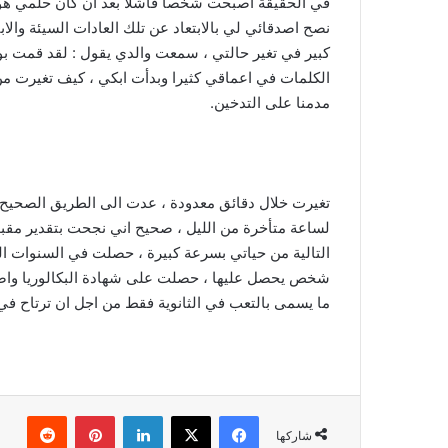
في الحقيقة اصبحت شخصا فاشلا بعد ان كان حلمي هو الا
نصح اصدقائي لي بالابتعاد عن تلك العادات السيئة والا
كبير في تغير حالتي ، سمعت والدي يقول : لقد قمت بوض
الكلمات في اعماقي كثيرا وبدأت ابكي ، كيف تغيرت من
مدمنا على التدخين.
تغيرت خلال دقائق معدودة ، عدت الى الطريق الصحيح 
لساعة متأخرة من الليل ، صحيح اني نجحت بتقدير مقبو
التالية من حياتي بسرعة كبيرة ، حصلت في السنوات الت
شخص يحصل عليها ، حصلت على شهادة البكالوريا واصبح
ما يسمى بالتعب في الثانوية فقط من اجل ان ترتاح في 
فيسبوك
‫X
لينكدإن
بينتيريست
شاركها