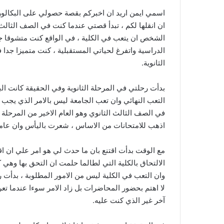
اسمي ايمن اريد ان اخبركم بقصة حصولي على البكالوريا 
ان انقلها لكم ، تبدأ قصتي عندما كنت في الصف الثالث 
الشخص ان يتعب في الكلية ، في الواقع كنت متشوقا جدا
الدراسية واتفرغ لحياتي المستقبلية ، كنت متميزا ج
الثانوية.
بدأت رحلتي في المرحلة الثانوية وفي الحقيقة كانت البدا
التعب النهائي وان تعب الجامعة ليس بالامر الذي يجب 
في الصف الثالث الثانوي وهو العام الاخير من المرحلة 
اذهب للامتحانات من الاساس ، شعرت باليأس وان عاما 
مع الوقت بدأت اقتنع بان ما حدث لي هو امر علي ان اقب
الالتحاق بالكلية التي لطالما حلمت ان التحق بها وهي ك
وان التعب في الكلية ليس من الامور المطلوبة ، بدأت
لا اهتم بحضور المحاضرات بل زاد الامر سوءا عندما 
آخر غير الذي كنت عليه.