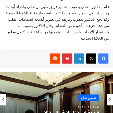
قام الدكتور مجدي يعقوب بتجميع فريق طبي بريطاني واجراء أبحاث
ودراسات في تطوير صمامات القلب باستخدام تقنية الخلايا الجذعية،
وقد نجح الدكتور يعقوب وفريقه في تطوير أنسجة لصمامات القلب
من خلايا جزعيه مأخوذة من العظام، وقال الدكتور يعقوب أنه
باستمرار الأبحاث والدراسات سيتمكنوا من زراعة قلب كامل مطور
من الخلايا الجذعية.
فيسبوك
‫X
لينكدإن
بينتيريست
قصص نجاح
يونيو 22, 2023
قصة شاب يحول الفشل إلى نجاح