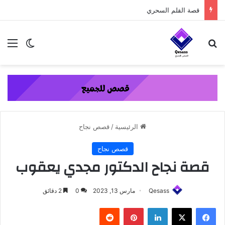
content
قصة الطفل الذي عاد من النار ج3
بحث عن
الق
الوضع ا
الرئيسية
/
قصص نجاح
قصص نجاح
قصة نجاح الدكتور مجدي يعقوب
Qesass
مارس 13, 2023
0
2 دقائق
فيسبوك
‫X
لينكدإن
بينتيريست