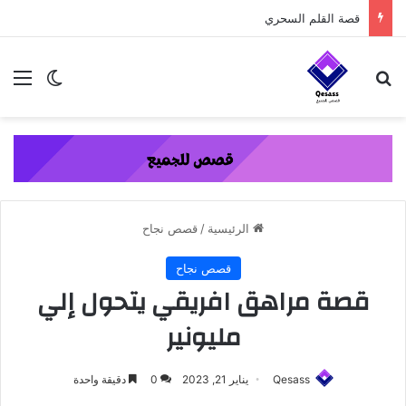
content
قصة القلم السحري
بحث عن
الق
الوضع ا
الرئيسية
/
قصص نجاح
قصص نجاح
قصة مراهق افريقي يتحول إلي
مليونير
Qesass
يناير 21, 2023
0
دقيقة واحدة