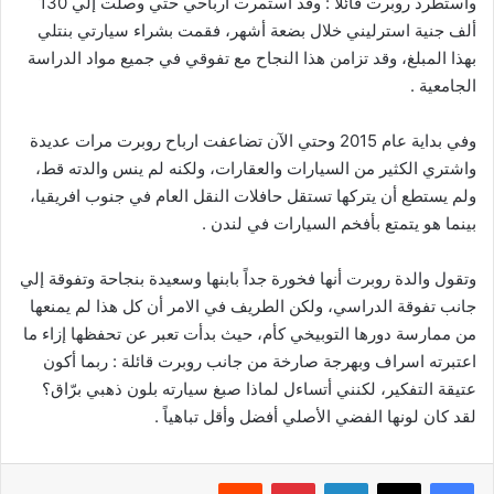
واستطرد روبرت قائلاً : وقد استمرت ارباحي حتي وصلت إلي 130
ألف جنية استرليني خلال بضعة أشهر، فقمت بشراء سيارتي بنتلي
بهذا المبلغ، وقد تزامن هذا النجاح مع تفوقي في جميع مواد الدراسة
الجامعية .
وفي بداية عام 2015 وحتي الآن تضاعفت ارباح روبرت مرات عديدة
واشتري الكثير من السيارات والعقارات، ولكنه لم ينس والدته قط،
ولم يستطع أن يتركها تستقل حافلات النقل العام في جنوب افريقيا،
بينما هو يتمتع بأفخم السيارات في لندن .
وتقول والدة روبرت أنها فخورة جداً بابنها وسعيدة بنجاحة وتفوقة إلي
جانب تفوقة الدراسي، ولكن الطريف في الامر أن كل هذا لم يمنعها
من ممارسة دورها التوبيخي كأم، حيث بدأت تعبر عن تحفظها إزاء ما
اعتبرته اسراف وبهرجة صارخة من جانب روبرت قائلة : ربما أكون
عتيقة التفكير، لكنني أتساءل لماذا صبغ سيارته بلون ذهبي برّاق؟
لقد كان لونها الفضي الأصلي أفضل وأقل تباهياً .
فيسبوك
‫X
لينكدإن
بينتيريست