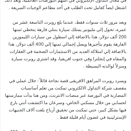
في مجال التداول الإلكتروني في أسهم البورصات العالمية، وبعد ذلك
اشتغل ايضاً كعامل تحت الطلب في أحد مطاعم الوجبات السريعة .
وبعد مرور ثلاث سنوات فقط، عندما بلغ روبرت التاسعة عشر من
عمره، تحول إلي مليونير يمتلك سيارة بنتلي فارهة يتخطي ثمنها
200 ألف دولار، هذا بالاضافة إلي اسطول من سيارات الليموزين
الفارهة يقوم بتأجيرها ويصل إجمالي ثمنها إلي 400 ألف دولار، هذا
بالاضافة إلي امتلاكة العديد من الاستثمارات الضخمة في العقارات
والمقاه في إنجلترا وفي جنوب افريقيا، وقد اشتري روبرت سيارة
ومنزلاً لوالدته البسيطة .
ويسرد روبرت المراهق الافريقى قصة نجاحة قائلاً : خلال عملي في
مقصف شركة التداول الالكتروني تمكنت من تعلم أساسيات
المضاربة في البورصة عبر منصات الانترنت، ومن هنا بدأت ممارستها
لحسابي من خلال مسكني الخاص، وسرعان ما اكتشفت أنني بارع
فيها بشكل كبير، حتي تمكنت من تحقيق أرباح بلغت آلاف الجنيهات
الإسترلينية في غضون أيام قليلة فقط .