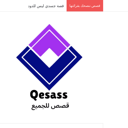
content
قصص ننصحك بقرائتها
قصة جسدي ليس للدود