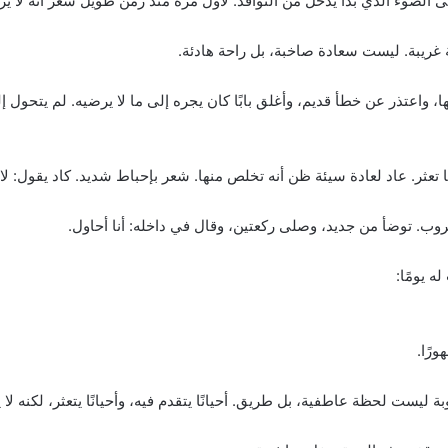
الضوء الذي بدأ يدخل من النوافذ. لأول مرة منذ زمن طويل شعر أنه لا يري
فة غريبة. ليست سعادة صاخبة، بل راحة هادئة.
حذفها، واعتذر عن خطأ قديم، وأغلق بابًا كان يجره إلى ما لا يرضيه. لم يت
ثر. عاد لعادة سيئة ظن أنه تخلص منها. شعر بإحباط شديد. كاد يقول: لا 
لهروب. توضأ من جديد، وصلى ركعتين، وقال في داخله: أنا أحاول.
ه يومًا:
رًا.
بة ليست لحظة عاطفية، بل طريق. أحيانًا يتقدم فيه، وأحيانًا يتعثر، لكنه لا 