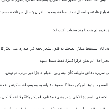
لشوارع هادئة، والمحال نصف مغلقة، وصوت القرآن يتسلل من نافذة مسجد 
قديم لم يتحدثا منذ سنوات. كتب له:
لفة. كان يستيقظ مبكرًا، يضحك بلا قلق، يشعر بخفة في صدره. متى تغيّر ك
 أحدًا. لم يعلن قرارًا كبيرًا. فقط ضبط منبهه.
سريره دقائق طويلة، كأن بينه وبين القيام حاجزًا غير مرئي. ثم نهض.
دخل المسجد بهدوء. لم يكن ممتلئًا. صفوف قليلة، وجوه بسيطة، سكينة واضحة.
نه في السجدة الأولى شعر بشيء مختلف. لم يكن بكاءً ولا انفعالًا. كان شعو