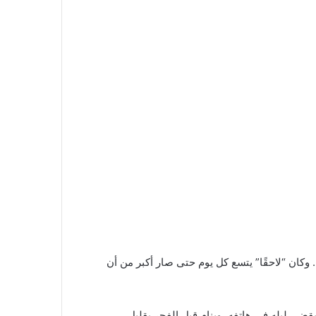
ا. وكان “لاحقًا” يتسع كل يوم حتى صار أكبر من أن
قضي ليله في هاتفه، وينام قبل الفجر بقليل.