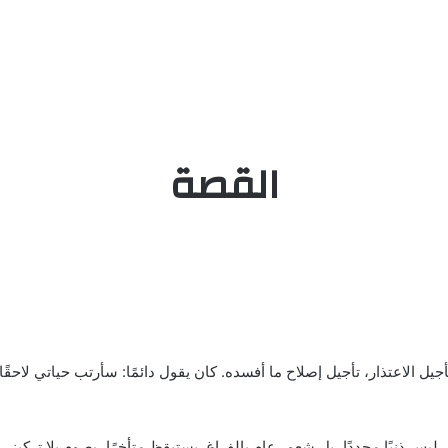
القصة
تأجيل الاعتذار، تأجيل إصلاح ما أفسده. كان يقول دائمًا: سأرتب حياتي لاحقً
 ذنبًا محددًا، بل شعور عام بالفراغ. يستيقظ متأخرًا، يصوم بلا تركيز، ي