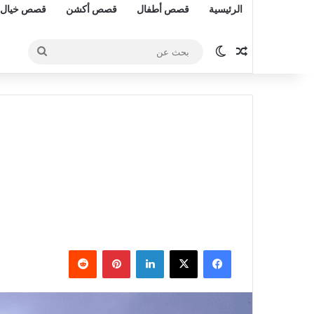
الرئيسية
قصص أطفال
قصص أكشن
قصص خيال 
مقال عشوائي
الوضع المظلم
بحث
عن
فيسبوك
‫X
لينكدإن
بينتيريست