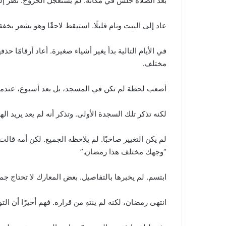
بعد الصلاة جلس في مكانه. لم يستعجل الخروج. نظر إلى 
عاد إلى البيت ونام قليلًا. استيقظ لاحقًا وهو يشعر بخ
في الأيام التالية بدأ يغير أشياء صغيرة. أعاد أرقامًا 
مختلف.
أصعب لحظة لم تكن في المسجد، بل بعد أسبوع، عندما تع
لكنه تذكر تلك السجدة الأولى. وتذكر أنه لم يعد يريد ا
لم يكن التغيير صاخبًا. لم يلاحظه الجميع. لكن أمه قالت ل
“وجهك مختلف هذا رمضان.”
ابتسم. لم يخبرها بالتفاصيل. بعض المعارك لا تحتاج جمهو
انتهى رمضان، لكنه لم ينتهِ من قراره. فهم أخيرًا أن التو