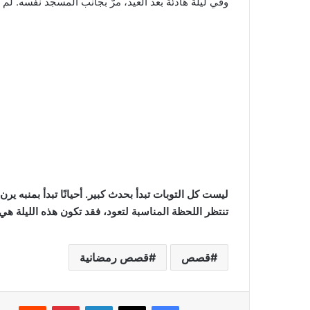
وفي ليلة هادئة بعد العيد، مرّ بجانب المسجد نفسه. لم
ليست كل التوبات تبدأ بحدث كبير. أحيانًا تبدأ بمنبه 
تنتظر اللحظة المناسبة لتعود، فقد تكون هذه الليلة هي ا
قصص
قصص رمضانية
فيسبوك
‫X
لينكدإن
بينتيريست