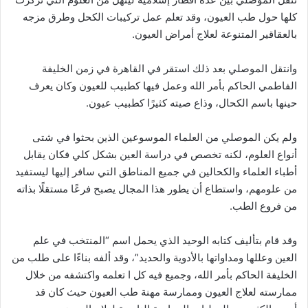
كلها حول طب العيون، وقد تعلم عمل تركيبات الكحل وطرق مزجه
بالعقاقير المتنوعة لعلاج أمراض العيون.
وانتقل الموصلي بعد ذلك استقر في القاهرة في زمن الخليفة
الفاطمي الحاكم بأمر الله وعمل فيها كطبيب للعيون وكان يعرف
حينها باسم الكحال، وذاع صيته كثيرًا كطبيب عيون.
ولم يكن الموصلي من العلماء الموسوعين الذين بحثوا في شتى
أنواع العلوم، لكنه تخصص في دراسة العين بشكل كلي فكان يقابل
أطباء العلماء والكحالين في جميع المناطق التي سافر إليها ليستفيد
من علومهم، واستطاع أن يطور هذا المجال يصبح فرعًا مستقلًا بذاته
من فروع الطب.
وقد قام بتأليف كتابه الوحيد الذي يحمل اسم “المنتخب في علم
العين وعللها ومداواتها بالأدوية والحديد”، وقد ألفه بناءًا على طلب من
الخليفة الحاكم بأمر الله، وجميع فيه كل ا تعلمه واكتشفه من خلال
ممارسته لعلاج العيون وممارسة مهنة طب العيون حيث كان قد