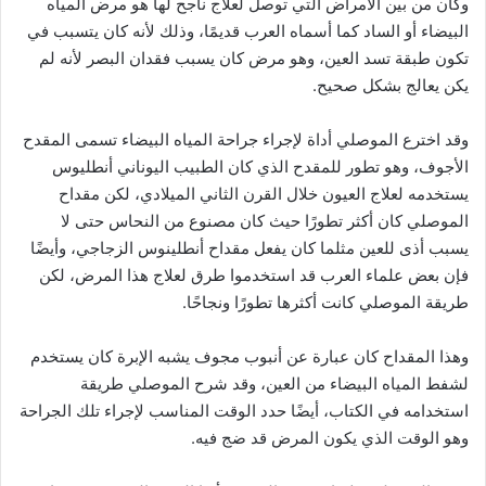
وكان من بين الأمراض التي توصل لعلاج ناجح لها هو مرض المياه
البيضاء أو الساد كما أسماه العرب قديمًا، وذلك لأنه كان يتسبب في
تكون طبقة تسد العين، وهو مرض كان يسبب فقدان البصر لأنه لم
يكن يعالج بشكل صحيح.
وقد اخترع الموصلي أداة لإجراء جراحة المياه البيضاء تسمى المقدح
الأجوف، وهو تطور للمقدح الذي كان الطبيب اليوناني أنطليوس
يستخدمه لعلاج العيون خلال القرن الثاني الميلادي، لكن مقداح
الموصلي كان أكثر تطورًا حيث كان مصنوع من النحاس حتى لا
يسبب أذى للعين مثلما كان يفعل مقداح أنطلينوس الزجاجي، وأيضًا
فإن بعض علماء العرب قد استخدموا طرق لعلاج هذا المرض، لكن
طريقة الموصلي كانت أكثرها تطورًا ونجاحًا.
وهذا المقداح كان عبارة عن أنبوب مجوف يشبه الإبرة كان يستخدم
لشفط المياه البيضاء من العين، وقد شرح الموصلي طريقة
استخدامه في الكتاب، أيضًا حدد الوقت المناسب لإجراء تلك الجراحة
وهو الوقت الذي يكون المرض قد ضج فيه.