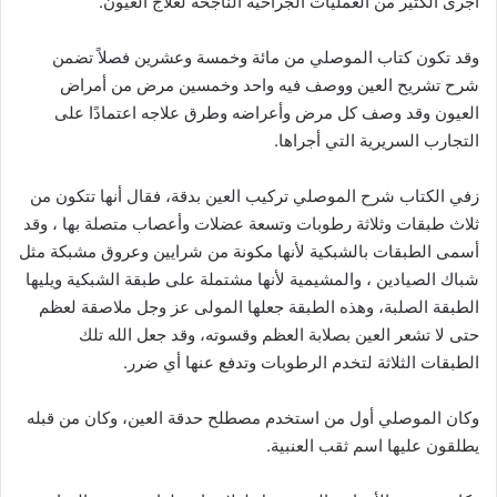
أجرى الكثير من العمليات الجراحية الناجحة لعلاج العيون.
وقد تكون كتاب الموصلي من مائة وخمسة وعشرين فصلاً تضمن
شرح تشريح العين ووصف فيه واحد وخمسين مرض من أمراض
العيون وقد وصف كل مرض وأعراضه وطرق علاجه اعتمادًا على
التجارب السريرية التي أجراها.
زفي الكتاب شرح الموصلي تركيب العين بدقة، فقال أنها تتكون من
ثلاث طبقات وثلاثة رطوبات وتسعة عضلات وأعصاب متصلة بها ، وقد
أسمى الطبقات بالشبكية لأنها مكونة من شرايين وعروق مشبكة مثل
شباك الصيادين ، والمشيمية لأنها مشتملة على طبقة الشبكية ويليها
الطبقة الصلبة، وهذه الطبقة جعلها المولى عز وجل ملاصقة لعظم
حتى لا تشعر العين بصلابة العظم وقسوته، وقد جعل الله تلك
الطبقات الثلاثة لتخدم الرطوبات وتدفع عنها أي ضرر.
وكان الموصلي أول من استخدم مصطلح حدقة العين، وكان من قبله
يطلقون عليها اسم ثقب العنبية.