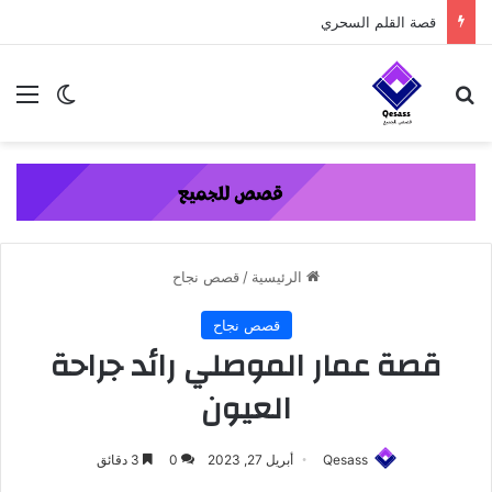
content
قصة القلم السحري
بحث عن
الق
الوضع ا
الرئيسية
/
قصص نجاح
قصص نجاح
قصة عمار الموصلي رائد جراحة
العيون
Qesass
أبريل 27, 2023
0
3 دقائق