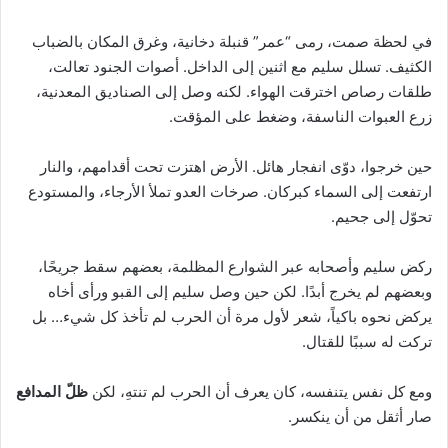
في لحظة صمت، رمى “عمر” قنبلة دخانية، وغرق المكان بالضباب
الكثيف. تسلل سليم مع اثنين إلى الداخل. أصوات الجنود تعالت،
طلقات رصاص اخترقت الهواء. لكنه وصل إلى الصناديق المعدنية،
زرع العبوات الناسفة، وضغط على المؤقت.
حين خرجوا، دوّى انفجار هائل. الأرض اهتزت تحت أقدامهم، والنار
ارتفعت إلى السماء كبركان. صرخات العدو تملأ الأرجاء، والمستودع
تحوّل إلى جحيم.
ركض سليم وأصحابه عبر الشوارع المظلمة، بعضهم سقط جريحًا،
وبعضهم لم يخرج أبدًا. لكن حين وصل سليم إلى القبو ورأى أخاه
يركض نحوه باكياً، شعر لأول مرة أن الحرب لم تأخذ كل شيء… بل
تركت له سببًا للقتال.
ومع كل نفس يتنفسه، كان يعرف أن الحرب لم تنتهِ، لكن
ظلّ المدافع
صار أثقل من أن ينكسر.