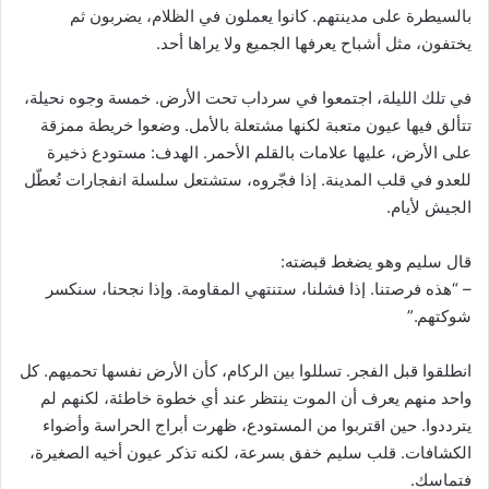
بالسيطرة على مدينتهم. كانوا يعملون في الظلام، يضربون ثم
يختفون، مثل أشباح يعرفها الجميع ولا يراها أحد.
في تلك الليلة، اجتمعوا في سرداب تحت الأرض. خمسة وجوه نحيلة،
تتألق فيها عيون متعبة لكنها مشتعلة بالأمل. وضعوا خريطة ممزقة
على الأرض، عليها علامات بالقلم الأحمر. الهدف: مستودع ذخيرة
للعدو في قلب المدينة. إذا فجّروه، ستشتعل سلسلة انفجارات تُعطّل
الجيش لأيام.
قال سليم وهو يضغط قبضته:
– “هذه فرصتنا. إذا فشلنا، ستنتهي المقاومة. وإذا نجحنا، سنكسر
شوكتهم.”
انطلقوا قبل الفجر. تسللوا بين الركام، كأن الأرض نفسها تحميهم. كل
واحد منهم يعرف أن الموت ينتظر عند أي خطوة خاطئة، لكنهم لم
يترددوا. حين اقتربوا من المستودع، ظهرت أبراج الحراسة وأضواء
الكشافات. قلب سليم خفق بسرعة، لكنه تذكر عيون أخيه الصغيرة،
فتماسك.