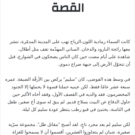
القصة
كانت السماء رمادية اللون،الرياح تهب على المدينة المدمّرة، تنشر
معها رائحة البارود والدخان. المباني المهدّمة تقف مثل أطلال،
شاهدة على أيام مضت حين كان الناس يضحكون في الشوارع، قبل
أن تتحوّل الأرض إلى جبهة صراع دموي.
في وسط هذه الفوضى، كان “سليم” يركض بين الأزقّة الضيقة. عمره
سبعة عشر عامًا فقط، لكن عينيه حملتا قسوة لا يحملها إلا الجنود
المخضرمون. فقد والديه في القصف الأول، وفقد أخاه الأكبر حين
حاول الدفاع عن البيت بسلاح قديم. لم يبقَ له سوى أخ صغير، طفل
في الثامنة، يختبئ في قبو رطب ينتظر عودة سليم كل ليلة.
لكن سليم لم يعد مجرد ناجٍ، لقد أصبح “مقاتل ظل”. مجموعة سرّية
صغيرة، شبان لم يتجاوزوا العشرين، أقسموا أن لا يسمحوا للغزاة