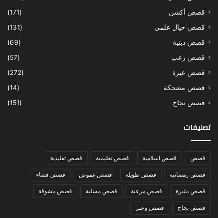
قصص أكشن
(171)
قصص خيال علمي
(131)
قصص دينية
(69)
قصص رعب
(57)
قصص عبرة
(272)
قصص مضحكة
(14)
قصص نجاح
(151)
تصنيفات
قصص
قصص اسلامية
قصص تعليمية
قصص تقليدية
قصص رمضانية
قصص طويلة
قصص غموض
قصص فضاء
قصص مثيرة
قصص مرعبة
قصص مسلية
قصص مشوقة
قصص نجاح
قصص وعبر