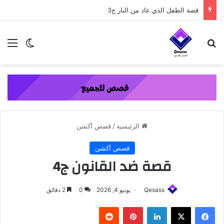
content
قصة الطفل الذي عاد من النار ج3
بحث عن
الق
الوضع ا
الرئيسية
/
قصص أكشن
قصص أكشن
قصة ضد القانون ج4
Qesass
يونيو 4, 2026
0
2 دقائق
فيسبوك
‫X
لينكدإن
بينتيريست