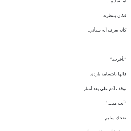
أما سليم…
فكان ينتظره.
كأنه يعرف أنه سيأتي.
“تأخرت.”
قالها بابتسامة باردة.
توقف آدم على بعد أمتار.
“أنت ميت.”
ضحك سليم.