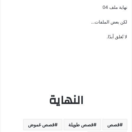
نهاية ملف 04
لكن بعض الملفات…
لا تُغلق أبدًا.
النهاية
قصص
قصص طويلة
قصص غموض