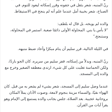
رنّ المنبه، شعر بثقل في جفونه وقرر إسكاته ليعود للنوم. في
الصباح، شعر بخيبة أمل عندما علم أنه لم ينجح في الاستيقاظ.
والده لم يوبخه، بل قال له بلطف:
“لا بأس يا بني. المحاولة الأولى دائمًا صعبة. استمر في المحاولة،
وستنجح.”
في الليلة التالية، قرر سليم أن ينام مبكرًا وأعاد ضبط منبهه.
رنّ المنبه، وبدلاً من إسكاته، قفز سليم من سريره. كان الجو باردًا،
ولكن الحماسة تغلبت على كل شيء. ارتدى معطفه الصغير وخرج مع
والده إلى المسجد.
عندما وصل سليم إلى المسجد، شعر بشيء لم يشعر به من قبل. كان
الهواء نقيًا، والسماء مزينة بنجوم لامعة، وصوت الأذان يملأ المكان
بروحانية عجيبة. بعد الصلاة، جلس بجانب والده يستمع إلى الإمام وهو
يقرأ آيات من القرآن.