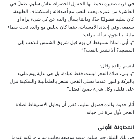
في قرية صغيرة تحيط بها الحقول الخضراء، عاش
سليم
، طفلٌ في
العاشرة من عمره، يحب اللعب مع أصدقائه واستكشاف الطبيعة.
كان سليم فضوليًا جدًا، ودائمًا يسأل والده عن كل شيء يراه أو
يسمعه. وفي إحدى الأمسيات، بينما كان يجلس مع والده تحت سماء
مليئة بالنجوم، سأله ببراءة:
“يا أبي، لماذا تستيقظ كل يوم قبل شروق الشمس لتذهب إلى
المسجد؟ ألا تشعر بالتعب؟”
ابتسم والده وقال:
“يا بني، صلاة الفجر ليست فقط عبادة، بل هي بداية يوم مليء
بالبركة والنور. عندما تصلي الفجر، تشعر بالطمأنينة والسكينة تنزل
على قلبك، وكل شيء يصبح أفضل.”
أثار حديث والده فضول سليم، فقرر أن يحاول الاستيقاظ لصلاة
الفجر لأول مرة في حياته.
المحاولة الأولى
في تلك الليلة، جهز سليم منبهه ووضعه بجانب سريره. لكنه عندما