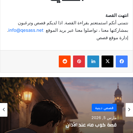
انتهت القصة
نتمنى أنكم استمتعتم بقراءة القصة. اذا لديكم قصص وترغبون
بمشاركتها معنا ، تواصلوا معنا عبر بريد الموقع
info@qesass.net
.
إدارة موقع قصص
فيسبوك
‫X
لينكدإن
بينتيريست
قصص دينية
مارس 5, 2026
قصة كوب ماء عند الأذان