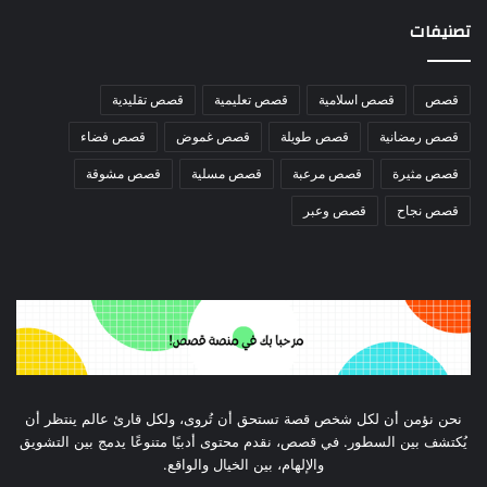
تصنيفات
قصص
قصص اسلامية
قصص تعليمية
قصص تقليدية
قصص رمضانية
قصص طويلة
قصص غموض
قصص فضاء
قصص مثيرة
قصص مرعبة
قصص مسلية
قصص مشوقة
قصص نجاح
قصص وعبر
نحن نؤمن أن لكل شخص قصة تستحق أن تُروى، ولكل قارئ عالم ينتظر أن
يُكتشف بين السطور. في قصص، نقدم محتوى أدبيًا متنوعًا يدمج بين التشويق
والإلهام، بين الخيال والواقع.