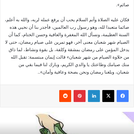
صائم».
فكان عليه الصلاة وأتم السلام يحب أن يرفع عمله لربه، والله به أعلم،
صائما متعبدا لله، وهو رسول رب العالمين، فأجدر بنا أن نحيي هذه
السنة العظيمة، ونسأل الله المغفرة والعافية وحسن الختام، كما أن
الصيام شهر شعبان معنى آخر، فهو تمرين على صيام رمضان، حتى لا
يدخل المؤمن على رمضان بمشقة وكلفة، بل بقوة ونشاط، لما ذاق
من حلاوة الصيام من شهر شعبان» قالت إيمان مبتسمة: تقبل الله
منك صيامك وطاعتك يا والدي الكريم، وبارك لنا فيما بقي من
شعبان، وبلغنا رمضان ونحن بصحة وعافية وأمان»..
فيسبوك
‫X
لينكدإن
بينتيريست