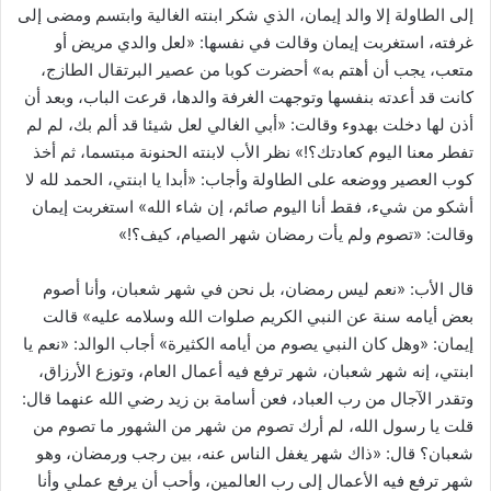
إلى الطاولة إلا والد إيمان، الذي شكر ابنته الغالية وابتسم ومضى إلى
غرفته، استغربت إيمان وقالت في نفسها: «لعل والدي مريض أو
متعب، يجب أن أهتم به» أحضرت كوبا من عصير البرتقال الطازج،
كانت قد أعدته بنفسها وتوجهت الغرفة والدها، قرعت الباب، وبعد أن
أذن لها دخلت بهدوء وقالت: «أبي الغالي لعل شيئا قد ألم بك، لم لم
تفطر معنا اليوم كعادتك؟!» نظر الأب لابنته الحنونة مبتسما، ثم أخذ
كوب العصير ووضعه على الطاولة وأجاب: «أبدا يا ابنتي، الحمد لله لا
أشكو من شيء، فقط أنا اليوم صائم، إن شاء الله» استغربت إيمان
وقالت: «تصوم ولم يأت رمضان شهر الصيام، كيف؟!»
قال الأب: «نعم ليس رمضان، بل نحن في شهر شعبان، وأنا أصوم
بعض أيامه سنة عن النبي الكريم صلوات الله وسلامه عليه» قالت
إيمان: «وهل كان النبي يصوم من أيامه الكثيرة» أجاب الوالد: «نعم يا
ابنتي، إنه شهر شعبان، شهر ترفع فيه أعمال العام، وتوزع الأرزاق،
وتقدر الآجال من رب العباد، فعن أسامة بن زيد رضي الله عنهما قال:
قلت يا رسول الله، لم أرك تصوم من شهر من الشهور ما تصوم من
شعبان؟ قال: «ذاك شهر يغفل الناس عنه، بين رجب ورمضان، وهو
شهر ترفع فيه الأعمال إلى رب العالمين، وأحب أن يرفع عملي وأنا