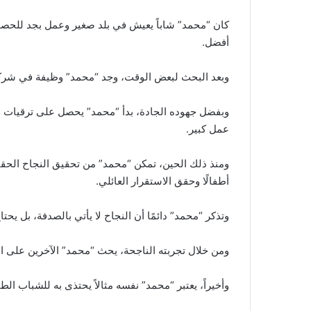
كان “محمد” شاباً يعيش في بلد صغير وعمل بجد للحصول 
أفضل.
وبعد البحث لبعض الوقت، وجد “محمد” وظيفة في شركة كب
وبفضل جهوده الجادة، بدأ “محمد” يحصل على ترقيات 
عمل كبير.
ومنذ ذلك الحين، تمكن “محمد” من تحقيق النجاح الحقيق
أطفالًا وحقق الاستقرار العائلي.
وتذكر “محمد” دائمًا أن النجاح لا يأتي بالصدفة، بل يح
ومن خلال تجربته الناجحة، يحث “محمد” الآخرين على العم
وأخيراً، يعتبر “محمد” نفسه مثالاً يحتذى به للشباب ا