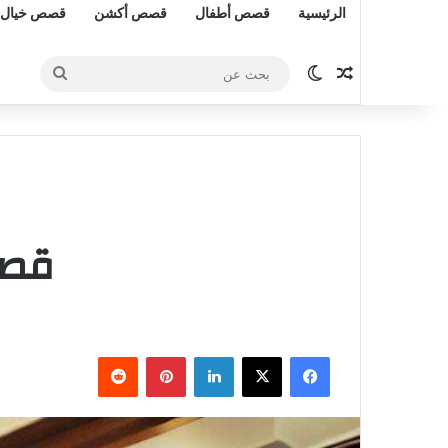
الرئيسية
قصص أطفال
قصص أكشن
قصص خيال 
مقال عشوائي
الوضع المظلم
بحث
عن
قصة
فيسبوك
‫X
لينكدإن
بينتيريست