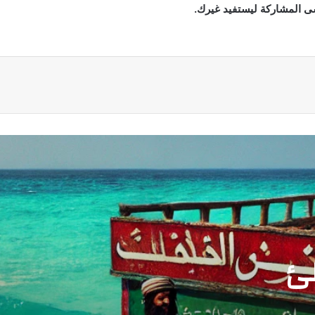
سى المشاركة ليستفيد غيرك.
صف