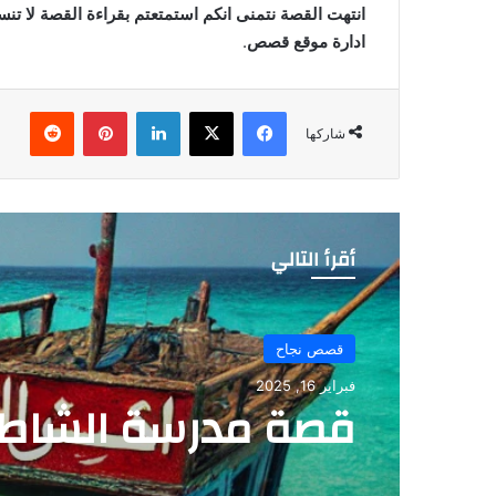
انتهت القصة نتمنى انكم استمتعتم بقراءة القصة لا تن
ادارة موقع قصص
.
فيسبوك
‫X
لينكدإن
بينتيريست
شاركها
أقرأ التالي
قصص نجاح
يناير 9, 2026
قصص نجاح
قصة نجاح تحت الق
فبراير 16, 2025