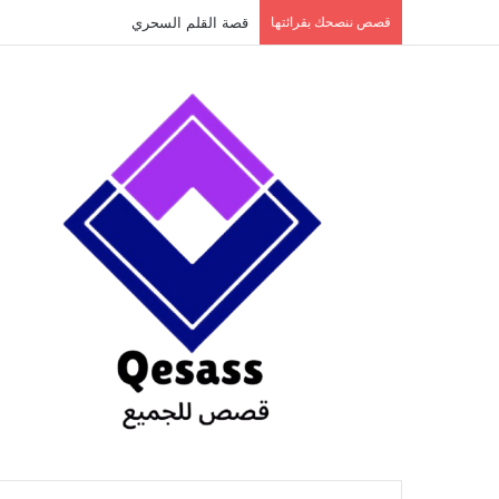
content
قصص ننصحك بقرائتها
قصة الطفل الذي عاد من النار ج3