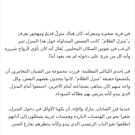
في قرية صغيرة ومنعزلة، كان هناك منزلٌ قديمٌ ومهجور يعرف
بـ”منزل الظلام”. كانت القصص المتداولة حول هذا المنزل تثير
الرعب في نفوس السكان المحليين. يُقال أنه كان يأوي لأرواح شريرة
وأنه كل من جرئ على دخوله لم يعد يعود أبدًا.
في إحدى الليالي المظلمة، قررت مجموعة من الشبان المغامرين أن
يكتشفوا حقيقة “منزل الظلام”. كانوا يتحدون بعضهم البعض، وكل
واحد منهم كان يتباهى بشجاعته أمام الآخرين. اجتمعوا أمام المنزل
الذي يبدو كأنه يتربص بهم بظلاله السوداء.
عندما قرر الشابان، مارك وugd، أن يكونا الأوائل في دخول المنزل،
شعرا بجو من الهمسات الباردة وهمسات غريبة يتسللون إلى آذانهم.
انطلقوا نحو الباب الرئيسي الذي يبدو وكأنه ينتظرهم بفارغ الصبر.