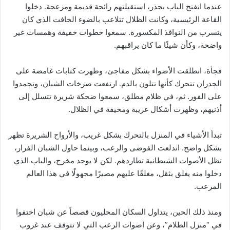
عندما انفتح الباب بحذر، استقبلتهم رائحة قديمة ومزعجة. دخلوا
القاعة الرئيسية، وكانت الظلال تتلاعب بالضوء الخافت الذي كان
يتسرب من النوافذ المكسورة. سمعوا خطوات خفيفة وهمسات غير
واضحة، وكأن شيئًا ما كان يراقبهم.
فجأة، انطلقت الأضواء بشكل مفاجئ، وظهرت كتابات غامضة على
الجدران تتحرك كأنها تتلون بالدم. ارتفعت صرخات الشبان، وتجمدوا
على الفور. ثم، في ظلام مطلق، سمعوا ضحكة شريرة تتسلل إلى
أذنيهم، وظهرت أشكال غريبة ومخيفة في الظلال.
تبدأ الأشياء في المنزل بالتحرك بشكل غريب، والأرواح الشريرة تظهر
بشكل واضح. اندلعت الفوضى والرعب، وبينما حاول الشبان الفرار،
تظل الأصوات الشيطانية تطاردهم. لكن لا يوجد مخرج، والباب الذي
دخلوا منه يغلق بثقل، مغلقًا عليهم مصيرًا مجهولًا في هذا العالم
المرعب.
ومنذ ذلك الحين، يتداول السكان المحليون قصصاً عن شبان اختفوا
في “منزل الظلام”، وعن أصوات الرعب التي لا تتوقف عند غروب