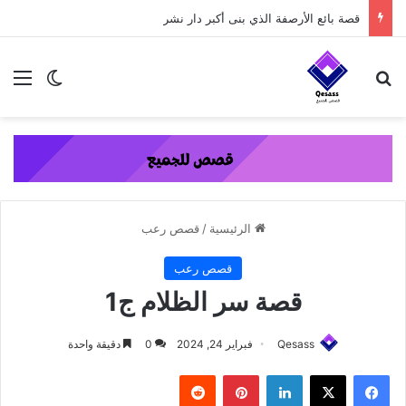
content
قصة اللص المؤدب
بحث عن
الق
الوضع ا
الرئيسية
/
قصص رعب
قصص رعب
قصة سر الظلام ج1
Qesass
فبراير 24, 2024
0
دقيقة واحدة
فيسبوك
‫X
لينكدإن
بينتيريست