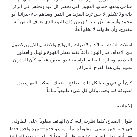
سامي ومعها حماتها العجوز التي تحضر كل عيد وتجلس في الركن
ذاته ولا تتكلم إلا حين تريد المزيد من التمر. وبعدهم جاء جيراننا أبو
محمد وأسرته، لأن بيتنا كان من ذلك النوع الذي يعرف الناس أنه
مفتوح، وأن طاولته لا تخلو أبداً.
امتلأت الشقة. امتلأت بالأصوات والروائح والأطفال الذين يركضون
بين الأقدام. صار الهواء دافئاً ثقيلاً بعطر القهوة والهيل والعطور
الجديدة. وصارت الصالة الواسعة تبدو صغيرة فجأة، كأن الجدران
تضيق بكل هذا الفرح المتراكم.
كان أبي في وسط كل ذلك. يصافح، يضحك، يسكب القهوة بيده
لضيوفه كما يحب. وكان كل شيء طبيعياً تماماً.
إلا هاتفه.
طوال الصباح، كلما نظرت إليه، كان الهاتف مقلوباً. على الطاولة،
في جيبه حين يمشي، مقلوباً دائماً. ومرة واحدة — مرة واحدة فقط
— رأيته ينظر إليه بسرعة حين ظن أن أحداً لا يراه، ثم يعود الشاشة