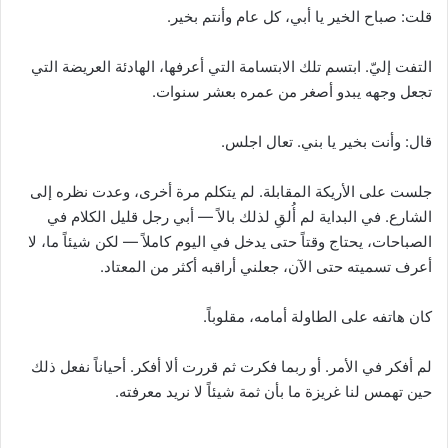
قلت: صباح الخير يا أبي، كل عام وأنتم بخير.
التفت إليّ. ابتسم تلك الابتسامة التي أعرفها، الهادئة العريضة التي
تجعل وجهه يبدو أصغر من عمره بعشر سنوات.
قال: وأنت بخير يا بني. تعال اجلس.
جلست على الأريكة المقابلة. لم يتكلم مرة أخرى، وعدت نظره إلى
الشارع. في البداية لم أُلقِ لذلك بالاً — أبي رجل قليل الكلام في
الصباحات، يحتاج وقتاً حتى يدخل في اليوم كاملاً — لكن شيئاً ما، لا
أعرف تسميته حتى الآن، جعلني أراقبه أكثر من المعتاد.
كان هاتفه على الطاولة أمامه، مقلوباً.
لم أفكر في الأمر. أو ربما فكرت ثم قررت ألا أفكر. أحياناً نفعل ذلك
حين تهمس لنا غريزة ما بأن ثمة شيئاً لا نريد معرفته.