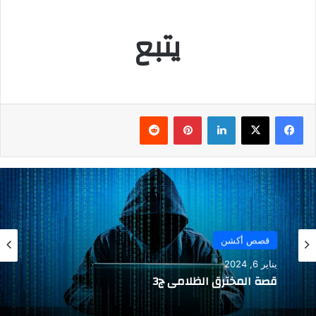
يتبع
فيسبوك
‫X
لينكدإن
بينتيريست
قصص أكشن
يناير 6, 2024
قصة المخترق الظلامي ج3