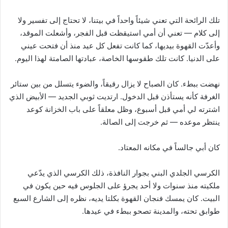
تلك الرائحة التي تعني شيئاً واحداً في بيتنا، لا تحتاج إلى تفسير ولا
إلى كلام — تعني أن أمي استيقظت قبل الفجر، وأشعلت الموقد،
وأعدّت القهوة بيديها، كما كانت تفعل كل عيد منذ أن فتحت عيني
على الدنيا. كانت تلك طقوسها الخاصة، عبادتها الصامتة لهذا اليوم.
نهضت ببطء. كان الصباح لا يزال رقيقاً، والضوء يتسلل من بين ستائر
الغرفة كأنه يستأذن قبل الدخول. ارتديت ثوبي الجديد — الأبيض الذي
اشترته لي أمي قبل أسبوع، وظل معلقاً على باب الخزانة كوعد
ينتظر موعده — ثم خرجت إلى الصالة.
كان أبي جالساً في مكانه المعتاد.
الكرسي الجلدي البني بجوار النافذة، ذلك الكرسي الذي يدّعي
ملكيته منذ سنوات ولا أحد يجرؤ على الجلوس فيه حين يكون في
البيت. كان يمسك فنجان القهوة بكلتا يديه، نظره إلى الشارع السبع
طوابق تحته، والمدينة تصحو ببطء في عيدها.