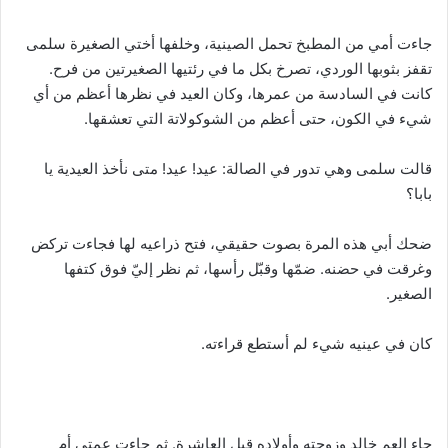
جاءت أمي من المطبخ تحمل الصينية، وخلفها أختي الصغيرة سلمى
تقفز بثوبها الوردي، تصرخ بكل ما في رئتيها الصغيرتين من فرح.
كانت في السادسة من عمرها، وكان العيد في نظرها أعظم من أي
شيء في الكون، حتى أعظم من الشوكولاتة التي تعشقها.
قالت سلمى وهي تدور في الصالة: عيد! عيد! متى نأخذ العيدية يا
بابا؟
ضحك أبي هذه المرة بصوت حقيقي، فتح ذراعيه لها فجاءت تركض
وغرقت في حضنه. ضمّها وقبّل رأسها، ثم نظر إليّ فوق كتفها
الصغير.
كان في عينيه شيء لم أستطع قراءته.
جاء العم خالد وزوجته وأولاده قبل العاشرة. ثم جاءت عمتي أم