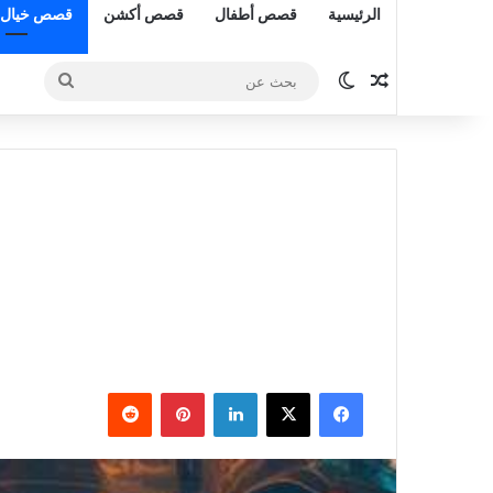
الرئيسية
قصص أطفال
قصص أكشن
قصص خيال 
مقال عشوائي
الوضع المظلم
بحث
عن
فيسبوك
‫X
لينكدإن
بينتيريست