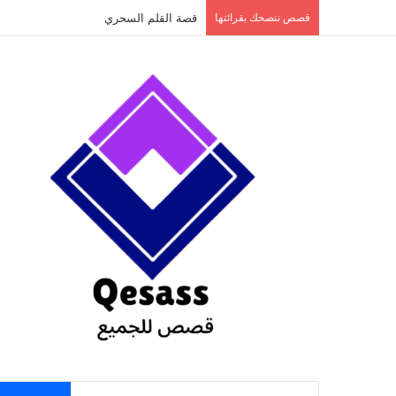
content
قصص ننصحك بقرائتها
قصة الطفل الذي عاد من النار ج3