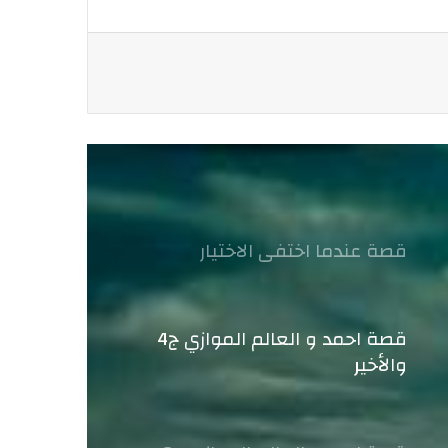
قصة عندما اختفى الاختيار
قصة احمد و العالم الموازي ج4
والأخير