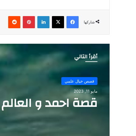
فيسبوك
‫X
لينكدإن
بينتيريست
شاركها
أقرأ التالي
قصص خيال علمي
مايو 10, 2023
قصة احمد والعالم ال