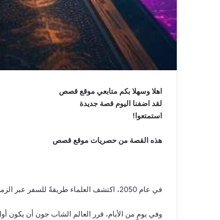
اهلا وسهلا بكم متابعي موقع قصص
لقد اضفنا اليوم قصة جديدة
استمتعوا!
هذه القصة من حصريات موقع قصص
في عام 2050، اكتشف العلماء طريقةً للسفر عبر الزمن، وقرروا تجربة الاختراع على أنفسهم. وبعد الكثير من الأبحاث والتجارب، استطاع العلماء بناء آلة الزمن الأولى في التاريخ.