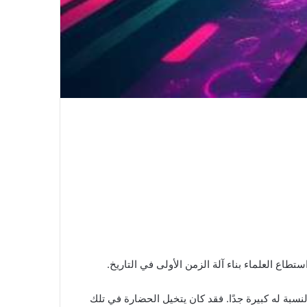
 يكون أول شخص يسافر عبر الزمن، وعندما وصل إلى عام 1900، كانت المفاجأة بالنسبة له كبيرة جدًا. فقد كان يتخيل الحضارة في تلك