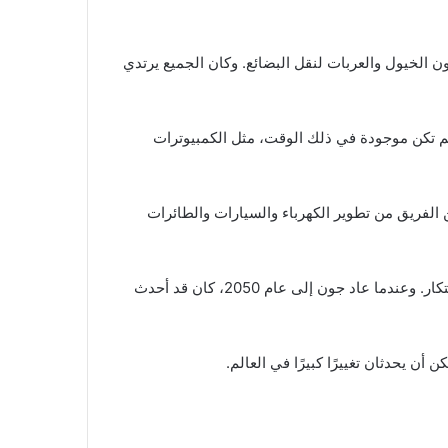
 الخيول والعربات لنقل البضائع. وكان الجميع يرتدي
م تكن موجودة في ذلك الوقت، مثل الكمبيوترات
 الفريق من تطوير الكهرباء والسيارات والطائرات
وفي النهاية، تمكن جون وفريقه من تغيير العالم، وأصبح القرن التاسع عشر مثل القرن الحادي والعشرين بالنسبة للتكنولوجيا والابتكار. وعندما عاد جون إلى عام 2050، كان قد أحدث
أن يحدثان تغييرًا كبيرًا في العالم.