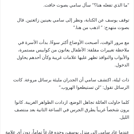
“ما الذي تفعله هنا؟” سأل سامي بصوت خافت.
توقف يوسف عن الكتابة، ونظر إلى سامي بعينين زائغتين. قال
بصوت متهدج: ” اذهب من هنا.”
مع مرور الوقت، أصبحت الأوضاع أكثر سوءًا. بدأت الأسرة في
ملاحظة تغييرات مقلقة: الأطفال يعانون من كوابيس مستمرة،
والأبواب والنوافذ تظهر عليها علامات غريبة وكأن أحدهم يحاول
الدخول.
ذات ليلة، اكتشف سامي أن الجدران مليئة برسائل مروعة. كانت
الرسائل تقول: “لن تستيطعوا الهروب.”
كلما حاولت العائلة تجاهل الوضع، ازدادت الظواهر الغريبة. كانوا
يرون شخصاً غريباً يطرق الجرس في الساعة الثانية بعد منتصف
الليل.
عندما عاد سامي إلى منزل يوسف، وجده فارغاً تماماً، دون أي علامة