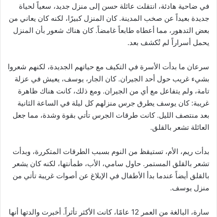
في ضاحية هادئة، انتقلت عائلة حسن إلى منزل جديد، سعياً لحياة
جديدة بعيداً عن صخب المدينة. كان المنزل كبيرًا، لكنه كان يعاني من
بعض التدهور، مما أعطاه طابعاً غامضاً. كان هناك شعور بأن المنزل
يحمل أسراراً لم تُكشف بعد.
سرعان ما بدأت الأسرة في التكيف مع حياتهم الجديدة، لكنهم شعروا
بشيء غريب حول أحد الجيران. كان الجار، يوسف، يعيش في عزلة
تامة، ولم يتفاعل مع أي من الجيران. ومع ذلك، كانت هناك ظاهرة
غريبة: كان يوسف يطرق جرس منزلهم كل ليلة في الساعة الثانية
بعد منتصف الليل. كانت طرقات الجرس تأتي بقوة وشدة، مما جعل
العائلة تشعر بالقلق.
بدأت ريم، الأم، تستيقظ من النوم بسبب الطرقات المتكررة، وبدأت
تشعر بالقلق المستمر. حاول سامي، الأب، طمأنتها، لكنه كان يشعر
بالقلق أيضاً عندما بدأ الأطفال في الإبلاغ عن أصوات غريبة تأتي من
منزل يوسف.
سارة، البالغة من العمر 12 عامًا، كانت الأكثر تأثراً. أخبرت والدتها أنها