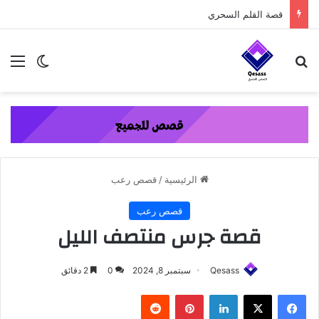
content
قصة القلم السحري
بحث عن
الق
الوضع ا
الرئيسية
/
قصص رعب
قصص رعب
قصة جرس منتصف الليل
Qesass
سبتمبر 8, 2024
0
2 دقائق
فيسبوك
‫X
لينكدإن
بينتيريست