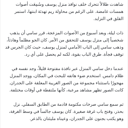
شاهدت ظلالاً تتحرك خلف نوافذ منزل يوسف وسُمِعَت أصوات
همسات غامضة. على الرغم من محاولة ريم تهدئة ابنتها، استمر
القلق في التزايد.
ذات ليلة، وبعد أسبوع من الأصوات المزعجة، قرر سامي أن يذهب
شخصياً إلى منزل يوسف للتحقق من الأمر. كان الجو مظلماً وهادئاً،
وذهب سامي إلى الباب الأمامي لمنزل يوسف، حيث كان الجرس قد
توقف فجأة. طرق الباب بقوة، لكنه لم يحصل على أي رد.
عندما دخل سامي المنزل عبر نافذة مفتوحة قليلاً، وجد نفسه في
ظلام دامس. استخدم ضوء هاتفه للبحث في المكان، ووجد المنزل
مهجورًا باستثناء مجموعة من الصور الغريبة المعلقة على الجدران.
كانت الصور تظهر مشاهد مرعبة، كأنها ملتقطة في أوقات مختلفة.
ثم سمع سامي صرخات مكتومة قادمة من الطابق السفلي. نزل
بحذر، وفتح باب غرفة صغيرة. كان يوسف جالساً في وسط الغرفة،
وهو يكتب بجنون على الجدران، وعيناه مليئتان بالذعر.