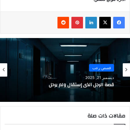
فيسبوك
‫X
لينكدإن
بينتيريست
قصص رعب
ديسمبر 21, 2025
قصة الرجل الذي إستقال ولم يرحل
مقالات ذات صلة