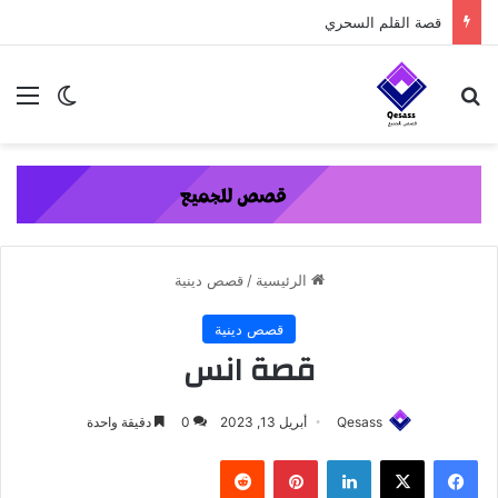
content
قصة القلم السحري
بحث عن
الق
الوضع ا
الرئيسية
/
قصص دينية
قصص دينية
قصة انس
Qesass
أبريل 13, 2023
0
دقيقة واحدة
فيسبوك
‫X
لينكدإن
بينتيريست