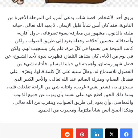
يروي أحد الأشخاص قصة شاب يدعى أنس، في المرحلة الأخيرة من
الثانوية، فقد كان أنس شاباً قليل الإيمان، لا يعبد الله تعالى، حياته
مليئة بالذنوب، مشهور بين معارفه بسوء تصرفاته، حاول أقاربه،
وأصدقائه بتحسين أخلاقه، وجعله يعود إلى طريق الصواب، ولكن
كانت النتيجة هي نفسها في كلّ مرة، فلم يكن يستجيب لهم، ولكن
في يوم من الأيام، كان يشاهد التلفاز، فظهرت ندوة لأحد الشيوخ، عن
فضل شهر رمضان، وأهميته في حياة المسلم، فأنتابه شيء من
الفضول للاستماع له، وظلّ منتبه على كلّ كلمة قالها، وتعرّف على
فضائل الصيام، ومنزلة الصائم عند الله تعالى، والأجر الكبير الذي
سيجزى به، فشعر بشيء غريب، وانتابه شي من الراحة تغلغلت قلبه،
ومنذ ذلك الحين قطع عهد على نفسه يأن يتوب عن جميع الذنوب
والمعاصي، وأن يعود إلى طريق الصواب، ويتقرب من الله تعالى،
وهكذا أصبح أنس شاباً ملتزماً، ومحبوب من الجميع.
فيسبوك
‫X
لينكدإن
بينتيريست