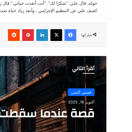
حوله. قال علي: “شكرًا لك”. “أنت أنقذت حياتي.” قال زيا
كشف علي عن التنظيم الإجرامي ، وأنقذ زياد حياة صديق
فيسبوك
‫X
لينكدإن
بينتيريست
شاركها
أقرأ التالي
قصص أكشن
أكتوبر 18, 2025
قصة عندما سقطت ا