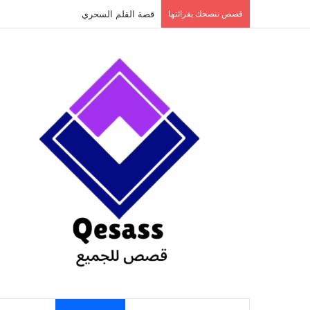
content
قصص ننصحك بقرائتها
قصة الطفل الذي عاد من النار ج3