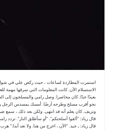
استمرت المطاردة لساعات ، حيث ركض علي في شوارع الم
الاستسلام الآن. كانت المعلومات التي سرقها مهمة للغاي
بعيدًا جدًا. كان محاصرا. وصل رامي والمسلحون إلى ال
نحو أقرب مسلح وطرحه أرضًا. أمسك بمسدس الرجل وأطل
ونزيف. كان يعلم أنه قد انتهى. ولكن بعد ذلك ، سمع ض
قال زياد: “ألقوا أسلحتكم”. “أو سأطلق النار”. تردد رامي
قال زياد: ـ جيد. “الآن ، اخرج من هنا. ولا تعد أبدا.