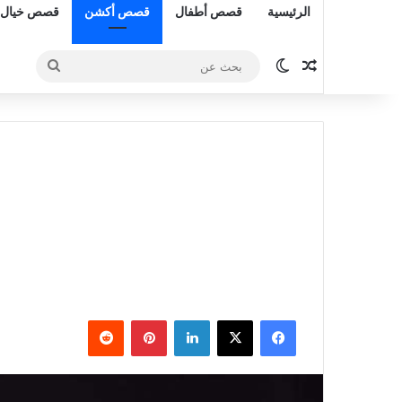
الرئيسية
قصص أطفال
قصص أكشن
قصص خيال 
مقال عشوائي
الوضع المظلم
بحث
عن
فيسبوك
‫X
لينكدإن
بينتيريست