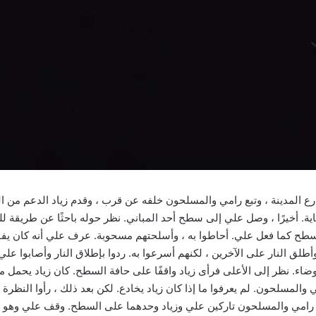
دينة ، وتبع رامي والمسلحون خلفه عن قرب ، وقدم زياد الدعم من الظل.
ة. أخيرًا ، وصل علي إلى سطح أحد المباني. نظر حوله باحثًا عن طريقة للهر
سطح كما فعل علي. أحاطوا به ، وأسلحتهم مسحوبة. عرف علي أنه كان يفوقه
ق النار على الآخرين ، لكنهم أسرعوا به. ردوا بإطلاق النار وأصابوا 
وضاء. نظر إلى الأعلى فرأى زياد واقفًا على حافة السطح. كان زياد يحمل 
 والمسلحون. لم يعرفوا ما إذا كان زياد يخادع. لكن بعد ذلك ، رأوا النظرة ف
” هرب رامي والمسلحون تاركين علي وزياد وحدهما على السطح. وقف علي وهو ي