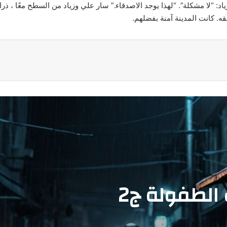
د: “لا مشكلة”. “لهذا يوجد الاصدقاء.” سار علي وزياد من السطح معًا ، ذراع
ه. كانت المدينة آمنة بفضلهم.
لطفولة ج2