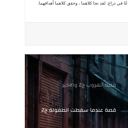
ًا في ذراع. لقد نجا كلاهما ، وحقق كلاهما أهدافهما.
قصة الهروب ج2 والاخير
قصة عندما سقطت الطفولة ج2