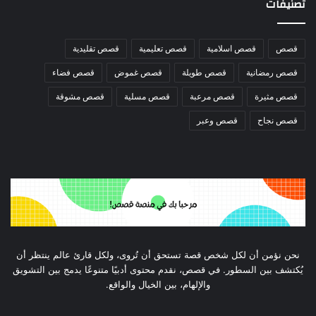
تصنيفات
قصص
قصص اسلامية
قصص تعليمية
قصص تقليدية
قصص رمضانية
قصص طويلة
قصص غموض
قصص فضاء
قصص مثيرة
قصص مرعبة
قصص مسلية
قصص مشوقة
قصص نجاح
قصص وعبر
نحن نؤمن أن لكل شخص قصة تستحق أن تُروى، ولكل قارئ عالم ينتظر أن
يُكتشف بين السطور. في قصص، نقدم محتوى أدبيًا متنوعًا يدمج بين التشويق
والإلهام، بين الخيال والواقع.