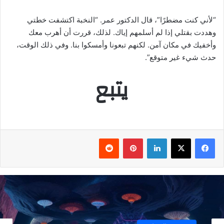
“لأني كنت مضطرًا”، قال الدكتور عمر. “النخبة اكتشفت خطتي
وهددت بقتلي إذا لم أسلمهم إياك. لذلك، قررت أن أهرب معك
وأخفيك في مكان آمن. لكنهم تبعونا وأمسكوا بنا. وفي ذلك الوقت،
حدث شيء غير متوقع”.
يتبع
فيسبوك
‫X
لينكدإن
بينتيريست