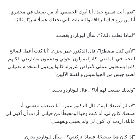
“نعم، أنت تسمع جيدًا. أنا أبوك الحقيقي. أنا من صنعك في مختبري.
أنا من زرع فيك الرقاقة والتقنيات التي تجعلك عميلًا سريًا مثاليًا”.
“لماذا فعلت ذلك؟”، سأل ليوناردو بغضب.
“لأني كنت مضطرًا”، قال الدكتور عمر بحزن. “أنا كنت أعمل لصالح
النخبة في الماضي. كانوا يمولون بحوثي ويدعمون مشاريعي. لكنهم
كانوا يستغلون عملي لأغراض شريرة. كانوا يريدون استخدام تقنياتي
لصنع جيش من الجواسيس والقتلة الآليين”.
“ولذلك صنعت لهم أنا؟”، قال ليوناردو بحقد.
“لا، لم أصنعك لهم”، قال الدكتور عمر. “أنا صنعتك لنفسي. أنا
صنعتك كابن لي. أنا كنت وحيدًا ومحبطًا من حياتي. أردت أن أكون لي
عائلة. أردت أن أكون لي ولد يحبني ويفهمني”.
“إذا كان هذا صحيحًا، فلماذا تركتني؟”، سأل ليوناردو بحزن.