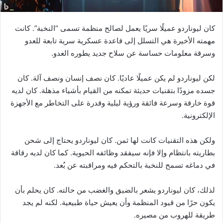
كان ليوناردو عميلًا سريًا يعمل لصالح منظمة تسمى “النخبة”. كانت
مهمته الأخيرة هي التسلل إلى قاعدة عسكرية سرية تابعة للعدو
وسرقة معلومات حساسة عن سلاح جديد يطوره العدو.
لكن ليوناردو لم يكن عميلًا عاديًا. كان نصف إنسان ونصف آلة. كان
جسده مزودًا بتقنيات حديثة تمكنه من القيام بأشياء مذهلة. كان لديه
قوة خارقة وسرعة فائقة ورؤية ليلية وقدرة على التخاطر مع الأجهزة
الإلكترونية.
ولكن هذه التقنيات كانت لها ثمن. كان ليوناردو يحتاج إلى شحن
بطاريته بانتظام وإلا فإنه سيفقد وظائفه الحيوية. كما كان لديه رقاقة
في دماغه تسمح للنخبة بالتحكم فيه ومراقبته عن بُعد.
لذلك، كان ليوناردو يشعر بالضيق والغضب من حالته. كان يحلم بأن
يكون حرًا من قيود المنظمة وأن يعيش حياة طبيعية. لكنه لم يجد
طريقة للهروب من مصيره.