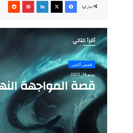
فيسبوك
‫X
لينكدإن
بينتيريست
شاركها
أقرأ التالي
قصص أكشن
يونيو 14, 2023
قصة المواجهة النها