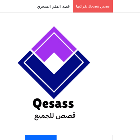
content
قصص ننصحك بقرائتها
قصة الطفل الذي عاد من النار ج3