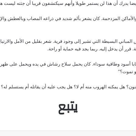
أيضا يدرك أن هذا لن يستمر طويلا وأنهم سيكتشفون قريبا أن جثته ليست هن
لأماكن المزدحمة. كان يشعر بألم شديد في ذراعه المصاب وبالعطش والإ
باني البسيطة التي تشير إلى وجود قرية. شعر بقليل من الأمل والارتياح
قرر أن يدخل إليه. ربما يجد فيه حماية أو راحة.
ابا أسود وطاقية سوداء. كان يحمل سلاح رشاش في يده ويحمل على ظهره
أو تموت؟”
ون؟ هل يمكنه الهروب منه أم لا؟ هل يجب عليه أن يقاتله أم يستسلم له؟
يتبع