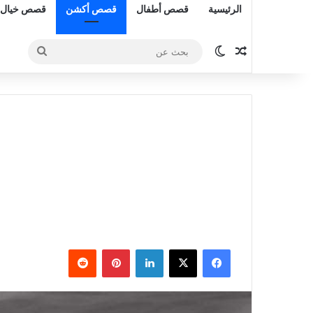
الرئيسية
قصص أطفال
قصص أكشن
قصص خيال 
مقال عشوائي
الوضع المظلم
بحث
عن
فيسبوك
‫X
لينكدإن
بينتيريست