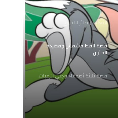
الثعلب وطائر اللقلق
قصة القط مشمش ومصيدة
الفئران
قصة ثلاثة أصدقاء وجني الرغبات