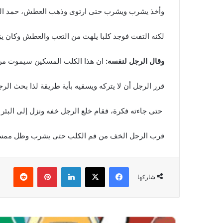
وأخذ يشرب ويشرب حتى ارتوى وذهب العطش، حمد الرجل 
لكنه التفت فوجد كلبا يلهث من التعب والعطش وكان 
وقال الرجل لنفسه:
ان هذا الكلب المسكين سيموت من ال
قرر الرجل أن لا يتركه ويسقيه بأية طريقة لذا بحث الرج
حتى جاءته فكرة، فقام خلع الرجل خفه ونزل إلى البئر 
قرب الرجل الخف من فم الكلب حتى يشرب وظل ممسك
فيسبوك
‫X
لينكدإن
بينتيريست
شاركها