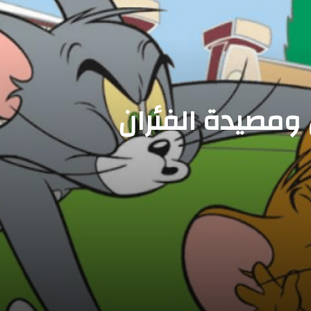
جني الرغبات
صيدة الفئران