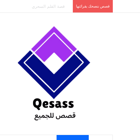
content
قصص ننصحك بقرائتها
قصة الطفل الذي عاد من النار ج3