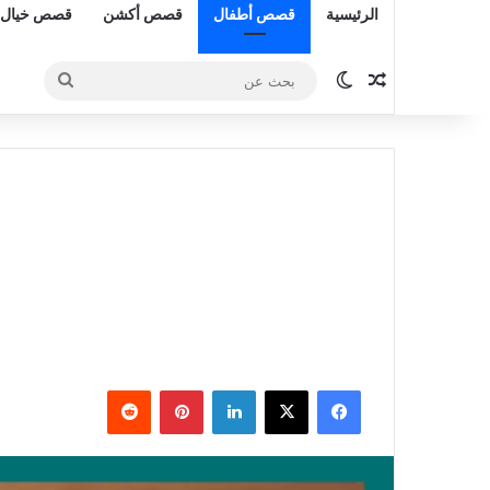
الرئيسية
قصص أطفال
قصص أكشن
قصص خيال 
مقال عشوائي
الوضع المظلم
بحث
عن
فيسبوك
‫X
لينكدإن
بينتيريست