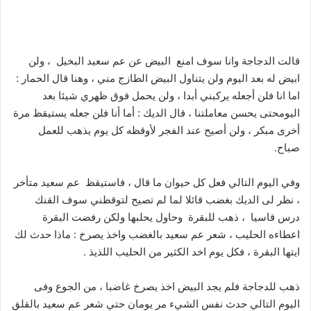
قالت الدجاجة وانا سوف امنع البيض عن عم سعيد البخيل ، ولن
ابيض له بعد اليوم ولن يتناول البيض الطازج مني ، وهنا قال الحمار :
اما انا فلن أجعله يركبني أبدا ، ولن يحمل فوق ظهري شيئا بعد
اليومحتى يحسن معاملتنا ، قال الديك : أما أنا فلن جعله يستيقظ مرة
أخرى مبكر ، ولن أصيح عند الفجر لأوقظه كل يوم يذهب للعمل
صباح.
وفي اليوم التالي فعل كل حيوان ما قال ، فاستيقظ عم سعيد متأخر
، نظر لى الديك بغضب قائلا لما لم تصيح لتوقظني سوف القنك
درس قاسيا ، ذهب للبقرة وحاول يحلبها ولكن رفضت البقرة
اعطاءه الحليب ، شعر عم سعيد بالغضب واخذ يصرخ : ماذا حدث لك
ايتها البقرة ، فكل يوم اخد الكثير من الحليب اللذيذ .
ذهب للدجاجة فلم يجد البيض اخذ يصرخ غاضبا ، من الجوع وفى
اليوم التالي حدث نفس الشيء مر يومان حتي شعر عم سعيد بالقلق