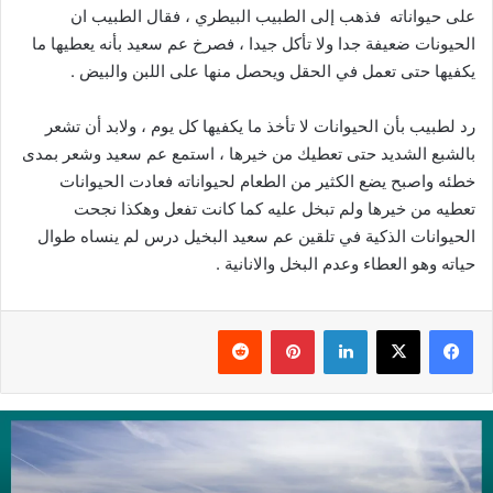
على حيواناته فذهب إلى الطبيب البيطري ، فقال الطبيب ان
الحيونات ضعيفة جدا ولا تأكل جيدا ، فصرخ عم سعيد بأنه يعطيها ما
يكفيها حتى تعمل في الحقل ويحصل منها على اللبن والبيض .
رد لطبيب بأن الحيوانات لا تأخذ ما يكفيها كل يوم ، ولابد أن تشعر
بالشبع الشديد حتى تعطيك من خيرها ، استمع عم سعيد وشعر بمدى
خطئه واصبح يضع الكثير من الطعام لحيواناته فعادت الحيوانات
تعطيه من خيرها ولم تبخل عليه كما كانت تفعل وهكذا نجحت
الحيوانات الذكية في تلقين عم سعيد البخيل درس لم ينساه طوال
حياته وهو العطاء وعدم البخل والانانية .
فيسبوك
‫X
لينكدإن
بينتيريست