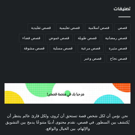
تصنيفات
قصص
قصص اسلامية
قصص تعليمية
قصص تقليدية
قصص رمضانية
قصص طويلة
قصص غموض
قصص فضاء
قصص مثيرة
قصص مرعبة
قصص مسلية
قصص مشوقة
قصص نجاح
قصص وعبر
نحن نؤمن أن لكل شخص قصة تستحق أن تُروى، ولكل قارئ عالم ينتظر أن
يُكتشف بين السطور. في قصص، نقدم محتوى أدبيًا متنوعًا يدمج بين التشويق
والإلهام، بين الخيال والواقع.