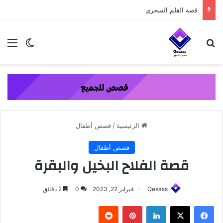
content
قصة القلم السحري
بحث عن
الق
الوضع ا
الرئيسية
/
قصص أطفال
قصص أطفال
قصة الفلاح البخيل والبقرة
Qesass
فبراير 22, 2023
0
2 دقائق
فيسبوك
‫X
لينكدإن
بينتيريست