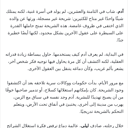
آدم
، شاب في الثامنة والعشرين، لم يولد في أسرة غنية، لكنه يمتلك
شيئًا واحدًا غير متاح للكثيرين: شريحة غير مسجلة، ورثها عن والده
الذي اختفى في ظروف غامضة. هذه الشريحة تمنح حاملها القدرة
على السيطرة على عقول الآخرين بشكل محدود، لكنها أيضًا خطيرة
جدًا.
في البداية، لم يعرف آدم كيف يستخدمها. حاول ببساطة زيادة قدراته
العقلية، لكنه اكتشف أن كل مرة يحاول فيها توجيه فكر شخص آخر،
يشعر بألم غريب، وكأن دماغه يتنقل بين العقول الأخرى.
مع مرور الأيام، بدأت حكومات ووكالات سرية تلاحقه بعد أن اكتشفوا
وجود الشريحة. كان بإمكانهم استغلالها كسلاح، أو تدمير صاحبها خوفًا
من أن يصبح تهديدًا للبشرية. آدم وجد نفسه في سباق مع الزمن،
يهرب من مدينة إلى أخرى، يختبئ في أنفاق تحت الأرض، ويتعلم
التحكم بالشريحة تدريجيًا.
خلال رحلته، صادف
ليلى
، عالمة دماغ ترفض فكرة استغلال الشرائح