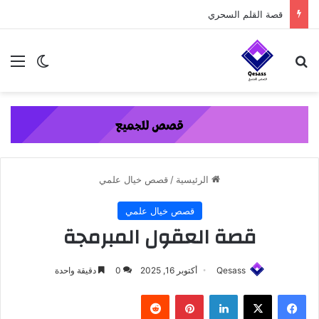
content
قصة القلم السحري
بحث عن
الق
الوضع ا
الرئيسية
/
قصص خيال علمي
قصص خيال علمي
قصة العقول المبرمجة
Qesass
أكتوبر 16, 2025
0
دقيقة واحدة
فيسبوك
‫X
لينكدإن
بينتيريست