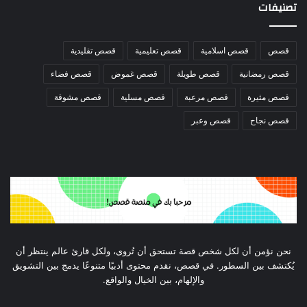
تصنيفات
قصص
قصص اسلامية
قصص تعليمية
قصص تقليدية
قصص رمضانية
قصص طويلة
قصص غموض
قصص فضاء
قصص مثيرة
قصص مرعبة
قصص مسلية
قصص مشوقة
قصص نجاح
قصص وعبر
نحن نؤمن أن لكل شخص قصة تستحق أن تُروى، ولكل قارئ عالم ينتظر أن
يُكتشف بين السطور. في قصص، نقدم محتوى أدبيًا متنوعًا يدمج بين التشويق
والإلهام، بين الخيال والواقع.