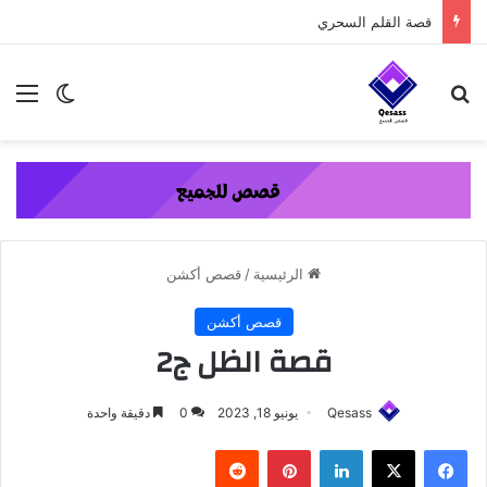
content
قصة القلم السحري
بحث عن
الق
الوضع ا
الرئيسية
/
قصص أكشن
قصص أكشن
قصة الظل ج2
Qesass
يونيو 18, 2023
0
دقيقة واحدة
فيسبوك
‫X
لينكدإن
بينتيريست