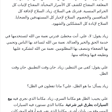
المغلقة. المفتاح لكشف كل الأسرار المخبأة. المفتاح لإثبات كل
الجرائم المنسية. قدرتك هي السلاح، زياد. السلاح لإخافة كل
المنافسين والخصوم. السلاح لإجبار كل المستهدفين والضحايا.
السلاح لإبادة كل المشككين والشهود.
زياد يقول: لا، علي. أنت مخطئ. قدرتي نعمة من الله لتستخدمها في
خدمة الحق والخير والعدالة. نعمة من الله لتساعد بها الناس وتحمي
بها الضعفاء وتنصف بها المظلومين. نعمة من الله لتشكره عليها
وتطيعه فيها وتخافه منها.
علي يقول: كفى من التنظير، زياد. حان وقت التطبيق. حان وقت
الظل.
زياد يسأل: ما هو الظل، علي؟ ماذا تفعلون في الظل؟
علي يجيب: الظل هو مكاننا السري، زياد. مكاننا الذي نجري فيه
بيع
السيارات بطرق غير شرعية
. مكاننا الذي نستورد فيه السيارات
المسروقة من بلدان أخرى. مكاننا الذي نغير فيه أرقام المحركات