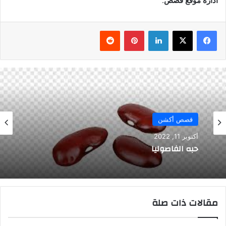
ادارة موقع قصص
.
فيسبوك
‫X
لينكدإن
بينتيريست
قصص أكشن
أكتوبر 11, 2022
حبه الفاصوليا
مقالات ذات صلة