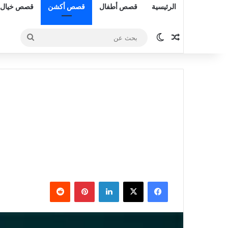
الرئيسية
قصص أطفال
قصص أكشن
قصص خيال 
مقال عشوائي
الوضع المظلم
بحث
عن
فيسبوك
‫X
لينكدإن
بينتيريست