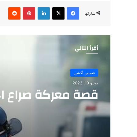
فيسبوك
‫X
لينكدإن
بينتيريست
شاركها
أقرأ التالي
قصص أكشن
قصص أكشن
مايو 24, 2023
يونيو 10, 2023
قصة الخطر
قصة معركة صراع ال