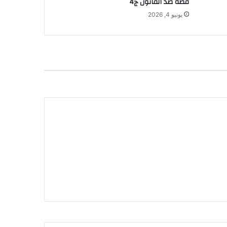
قصة ضد القانون ج4
يونيو 4, 2026