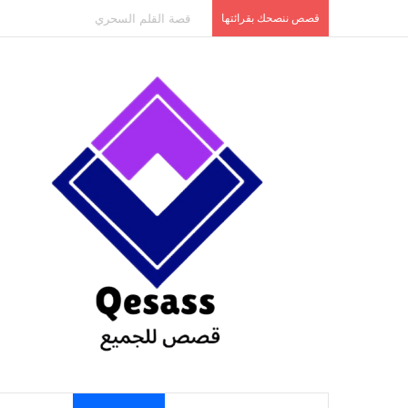
content
قصص ننصحك بقرائتها
قصة الطفل الذي عاد من النار ج3