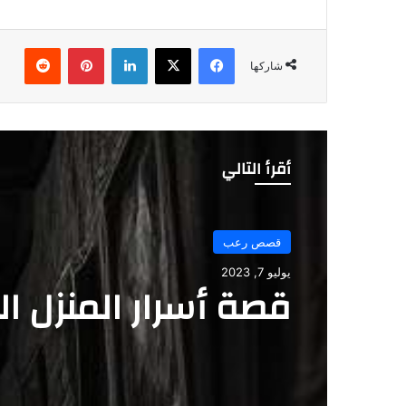
فيسبوك
‫X
لينكدإن
بينتيريست
شاركها
أقرأ التالي
قصص رعب
قصص رعب
نوفمبر 8, 2024
يوليو 7, 2023
قصة سكن الموت