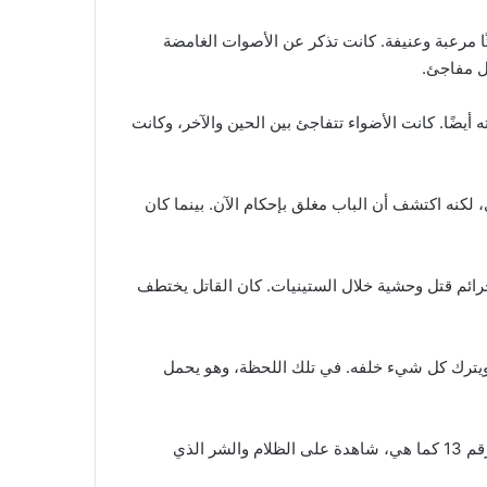
ا مرعبة وعنيفة. كانت تذكر عن الأصوات الغامضة
ل مفاجئ.
أيضًا. كانت الأضواء تتفاجئ بين الحين والآخر، وكانت
 من الشقة رقم 13. قرر أن يذهب إلى هناك مرة أخرى، لكنه اكتشف أن الباب مغلق بإحكام الآن. بينما كان
ات حول الشقة القديمة. اكتشف من خلال الأبحاث أن الشقة رقم 13 كانت مسرحًا لجرائم قتل وحشية خلال الستينيات. كان القاتل يختطف
ى ويترك كل شيء خلفه. في تلك اللحظة، وهو يحمل
عندما خرج يوسف من المبنى، كان يعلم أنه لن يعود أبدًا. ظل يعيش في رعب دائم بسبب ما رآه وسمعه في الشقة، وبقيت شقة رقم 13 كما هي، شاهدة على الظلام والشر الذي