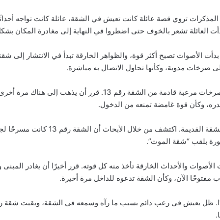
لمذكرات تروي قصة عائلة كانت تعيش في الشقة، عائلة كانت تواجه أحداثً
أت العائلة تشعر بالخوف حتى اضطروا في النهاية إلى مغادرة المكان بشك
أت الأصوات تصبح أكثر قوة، والظواهر الخارقة تبدأ في الانتشار إلى شقته 
لى صرخات مدوية، وكأنها تحاول الاتصال به مباشرة.
ذات ليلة، بينما كان يوسف نائمًا، استيقظ على صوت صرخات مرعبة قادمة
ه، وكأن قوة غامضة تمنعه من الدخول.
بدأ يوسف في البحث عن المزيد من المعلوم
ورة بلقب “شقة الموت”.
الأصوات والأحداث الخارقة تأخذ منه كل قوته. قرر أخيرًا أن يغادر المبن
.