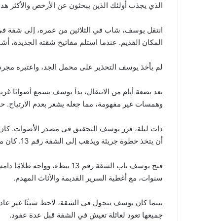
الذي يجذب أولئك الذين يبحثون عن الأرخص والأكثر هدوء
انتقل يوسف، شاب في الثلاثين من عمره، إلى شقة في ا
المكان القديم. عندما استلم مفاتيح شقته الجديدة، أشار له أحد ا
لم يأخذ يوسف التحذير على محمل الجد، واعتبره مجرد خ
بعد بضعة أيام من الانتقال، بدأ يوسف يسمع أصواتًا 
وهمسات غير مفهومة، مما جعله يشعر بعدم الارتياح. ح
ذات ليلة، قرر يوسف التحقيق في مصدر الأصوات. كان ق
أن يتخذ خطوة جريئة ويذهب إلى الشقة رقم 13. كان مفتاح الشقة في حوزته لأنه كان جزءًا من مفاتيح المبنى.
فتح يوسف باب الشقة رقم 13 ب
سنوات، مع أغطية السرير القديمة والأثاث المهدم.
بينما كان يوسف يتجول في الشقة، لاحظ شيئًا غير عادي
جميعها تعود لعائلة تعيش في الشقة قبل عدة عقود.