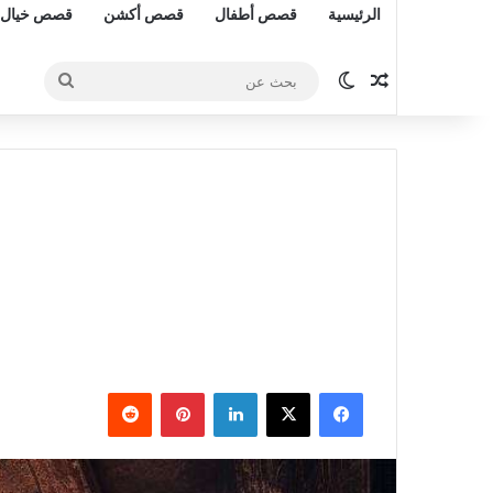
الرئيسية
قصص أطفال
قصص أكشن
قصص خيال 
مقال عشوائي
الوضع المظلم
بحث
عن
فيسبوك
‫X
لينكدإن
بينتيريست