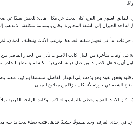
ًا.
لطابق العلوي من البرج. كان يبحث عن مكان هادئ للعيش بعيدًا عن صخب ا
لجيران إلى الشقة المجاورة، وقال بابتسامة متكلفة: “لا تذهب إلى الشقة رقم 13. إنها مغ
رافات. بدأ في تجهيز شقته الجديدة، وترتيب الأثاث وتنظيف المكان. لكن 
غريبة في أوقات متأخرة من الليل. كانت الأصوات تأتي من الجدار الفاصل 
اول أن يتجاهل الأصوات ويواصل حياته الطبيعية، لكنه لم يستطع التخلص م
لبه يخفق بقوة وهو يذهب إلى الجدار الفاصل، مستمعًا بتركيز. عندما وض
بطء، وواجه ظلامًا دامسًا. كان الأثاث القديم مغطى بالتراب والعناكب، وكانت الرائحة الك
. في إحدى الغرف، وجد صندوقًا خشبيًا قديمًا. فتحه ببطء ليجد بداخله م