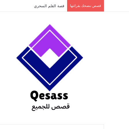
content
قصص ننصحك بقرائتها
قصة الطفل الذي عاد من النار ج3