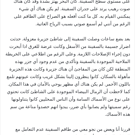
على مستوى سطح السفينة. كان البحر يهتز بشدة وقد كان هناك
صوت رهيب يرتد على جدران السفينة. لم يكن هناك أي شيء
يمكنني القيام به. كل ما كنت أفعله هو الصراخ على الطاقم على
الرغم من أنني لم أسمع صوتي بسبب الرياح العاتية.
بعد بضع ساعات وصلت السفينة إلى شاطئ جزيرة معزولة. حدثت
اضرار جسيمة بالسفينة من الأسفل وكانت عرضة للغرق اذا أبحرت
دون إجراء الإصلاحات اللازمة. وعلى الرغم من اطلاعي على الخريطة
الملاحية الموجودة بالسفينة وتأكدي من عدم وجود أي جزر بهذه
المنطقة لكن كان من المفاجئ أن هناك جزيرة وكانت هذه الجزيرة
مأهولة بالسكان. كانوا ينظرون إلينا بشكل غريب وكانت عيونهم تلمع
باللون الأحمر. لم يكن هناك أي مظهر يوحي بالأمان في هذا المكان.
كما لاحظت أن الرمال البيضاء الموجودة على الشاطئ كانت تحتوي
على نوع من الأسماك السامة وأن الناس المحليين كانوا يتناولونها
رغم سميتها ولم يصابوا بأي ضرر، يبدوا انهم حصدوا مناعة من سم
هذه الأسماك.
قررنا أنا وبعض من نجو معي من طاقم السفينة عدم التعامل مع