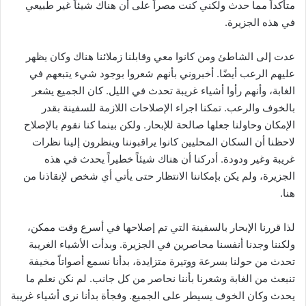
متأكداً مما حدث ولكني كنت مصراً على أن هناك شيئاً غير طبيعي
في هذه الجزيرة.
عدت إلى الشاطئ ومن كانوا معي وقابلنا زملائنا هناك وكان يظهر
عليهم الرعب أيضًا. أخبروني بأنهم شعروا بوجود شيء يتبعهم في
الغابة، وأنهم رأوا أشياء غريبة تحدث في الليل. كان الجميع يشعر
بالخوف والرعب. تمكنا اجراء الإصلاحات اللازمة للسفينة بقدر
الإمكان وحاولنا جعلها صالحة للإبحار. ولكن بينما كنا نقوم بالإصلاح
لاحظنا أن السكان المحليين كانوا يراقبوننا وينظرون إلينا نظرات
غريبة وغير ودودة. أدركنا أن هناك شيئاً خطيراً يحدث في هذه
الجزيرة، ولم يكن بإمكاننا الانتظار حتى يأتي أي شخص لإنقاذنا من
هنا.
لذا قررنا الإبحار بالسفينة التي تم إصلاحها في أسرع وقت ممكن،
ولكننا وجدنا أنفسنا محاصرين في الجزيرة. وبدأت الأشياء الغريبة
تحدث من حولنا بسرعة ووتيرة متزايدة، بدأنا نسمع أصواتاً مخيفة
تنبعث من الغابة وشعرنا بأننا نحاصر من كل جانب. لم نكن نعلم ما
يحدث وكان الخوف يسيطر على الجميع. وفجأة بدأنا نرى أشياء غريبة