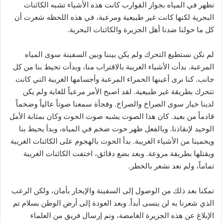
تظهر في المياه بجوار القوارب كانت هذه الأشياء تشبه الكائنات
البحرية لكنها كانت غير طبيعية ومرعبة، في هذه اللحظه شعرت أن
كل ما حولنا ضدنا أهل الجزيرة والكائنات البحرية.
لم نكن نستطيع التحرك ولم يكن بيننا وبين السفينة سوى المياه
المرعبة. بدأت الأشياء الغريبة بالاقتراب منا، وبدأت تحيط بنا من كل
جانب. كنا نرى أعينها الحمراء المرعبة وأجسامها الغريبة التي كانت
تتحرك بطريقة غير طبيعية. لقد اصبح الأمر مرعباً للغاية ولم يكن
لدينا خيار سوى الصراخ والصراخ. وفجأة سمعنا صوتاً عالياً وضخماً
قادماً من بعيد. كان هذا الصوت يشبه صوت الحوت وكان بمثابة الأمل
الوحيد لإنقاذنا. وبالفعل ظهر حوت ضخم في المياه، وبدأ يحيط بنا
ويحمينا من الأشياء الغريبة. بدأ الحوت بالهجوم على الكائنات الغريبة
ويقتلها بطريقة مروعة. وبعد بضع دقائق، اختفت الكائنات الغريبة
تماماً، ولم نعد نشعر بالخطر.
تمكنا بعد ذلك من الوصول إلى السفينة والإبحار بأمان، ولكن الرعب
الذي شعرنا به لن ينسى أبداً. وبعد العودة إلى أرض الوطن بسلام تم
الإبلاغ عن هذه الجزيرة الغامضة، وتم إرسال فريق من العلماء