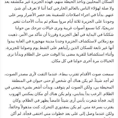
السكان المحليين ونأخذ الحيطة منهم، فهذه الجزيرة غير مكتشفه بعد
ولا صلة لهؤلاء الناس بالعالم الخارجي كما أننا لا نعرف أي شئ
عنهم. بدأنا في اجراء اصلاحات للسفينة بعد حصر الأضرار ومر على
وجودنا على الجزيرة ثلاثة أيام مروا بسلام ثم بدأت الأحداث تتغير
تدريجيًا، كنا نسمع أصوات غريبة ونرى خيالات تترحك من حولنا
شككنا في البداية في أهل الجزيرة وقررنا أن نتأكد من الأمر، ذهبت
مع زملائي لاستكشاف الجزيرة وجدنا مدينة مهجورة في الغابة يبدوا
أنها غير تابعة للسكان الذين رأيناهم على الشط يوم وصولنا للجزيرة،
وأثناء استكشافنا للقرية مضى بنا الوقت حتى حل الظلام وبدأنا نرى
الخيالات مرة أخرى حولنا في كل مكان.
سمعت صوت الأقدام تقترب ببطء، عندما التفت لأرى مصدر الصوت،
لم أجد شيئاً. لم يكن هناك أي شخص أو حتى حيوان في المنطقة
المحيطة بي، ولكن الصوت لم يتوقف. وبدأت أشعر بشيء يتبعني في
الظلام. الرعب بدأ ينتابني، ولم يكن هناك أي مكان يمكنني الهروب
إليه. فجأة شعرت بأنني أرى شيئاً غامضاً يظهر في الظلام، وكان
يقترب بسرعة مني. لم يكن بمقدوري التحرك، كنت مذهولاً وخائفاً،
ولكن عندما وصل إلى على بعد خطوات مني اختفى فجأة. لم أكن