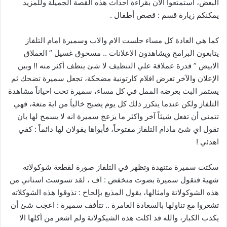
البعض، استمتعوا الآن بقراءة احداث هذه القصة الجميلة وللمزيد
يمكنكم زيارة قسم : قصص أطفال .
كما هي العادة كل مساء جلست الام والاب وسميرة امام التلفاز
يتابعون البرامج ويشاهدون الاعلانات .. مسحوق غسيل ” العملاق
الابيض ” قدرة عملاقة علي التنظيف لا شئ ينظف أكثر منه !! وبين
الإعلان والآخر تعرض افلام كارتونية مضحكة، تجعل سميرة تضحك ثم
يستمر البث بعرضه الممل في كل مساء، سميرة تحب احياناً مشاهدة
التلفاز ولكن عندما يتكرر ذلك كل يوم يصبح خالياً من اية متعة، فهي
تتمني أن تفعل شيئاً آخر واكثر ما يزعج سميرة انه لا يسمح لها بان
تقول اي شئ مادام التلفاز مفتوحاً، فأبواها يقولان لها دائماً : كفي
اهدئي !
سكتت سميرة متنهدة وتظهر في التلفاز صورة لقطعة شوكولاته
شهية فتقول سميرة بصوت منخفض : اف ، لقد تسوست اسناني من
هذه الشوكولاتة وامثالها، يقول المذيع بإلحاح : تذوقوا هذه الشوكلاته
تشعروا مع تناولها بالسعادة الغامرة .. تتأفف سميرة : اعجب شئ أن
يكذب الكبار، والله قد اكلت هذه الشيكولانة ولم اشعر من أكلها الا