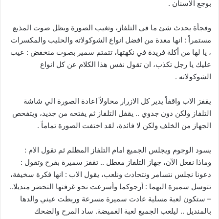
بوجع الاسنان .
وفجأة يحدث شئ ما في التلفاز، وتغيب الصورة ويظل صوت المذيع
مستمراً : انها معدة من افضل انواع الشوكولاته والحليب والمكسرات
، يا لها من أكلة فريدة في نكهتها، تتمتم سمير بصوت منخفض : عيب
عليك يا رجل تكذب، ان تقول نفس هذا الكلام عن كل انواع
الشوكولاته .
يقفز الاب واقفاً يدير كل الازرار محاولاً اعادة الصورة الي شاشة
التلفاز ولكن دون جدوي .. يقفل التلفاز ثم يفتحه من جديد، ويتفحص
الجهاز من الخلف ولكن لا فائدة، لقد اختفت الصورة تماماً .
يسود الوجوم ويجلس الجميع امام التلفاز المظلم ثم تقول الام :
وماذا نفعل الآن، جهاز التلفاز معطل .. تقفز سميرة بفرح وتقول :
دعونا نجلس نتسامر ونتحادث ونلعب، يقول الاب : انها فكرة سخيفة،
تتوسل سميرة اليهما : أرجوكما وأسرعت نحو غرفتها التحضر منديلا..
– ستكون لعبة مسلية عادت سميرة مسرعة وربطت عيني والدها
بالمنديل .. ليلعب الجميع لعبة الغميضة. ساد المرح والضحك