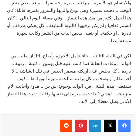
والابتسام جو الأسرة .. ببراءة سميرة وحماسها. .. وبعد مضي بعض
الوقت .. ذهبت سميرة وهي تودع والديها والسرور يغمرها قائلة: كان
هذا أجمل بكثير من مشاهدة التلفاز .. وفي مساء اليوم التالي .. كان
السمر ثقافيا ولم يكن ترفيهيا كالليلة السابقة .. كل يحكي طرفة .. أو
نادرة .. أو حكمة.. أو يتغنی ببعض ابيات من الشعر وكانت سهرة
ممتعة أيضا.
لكن في الليلة الثالثة .. جاء عامل الأجهزة وأصلح التلفاز بطلب من
الوالد .. وعادت الحالة كما كانت عليه قبل يومين .. كئيبة .. رتيبة ..
باردة .. كل يجلس على أريكته مسمر العينين في تلك الشاشة .. لا
أحد بتكلم أو يضحك وبكل براءة سألت سميرة أبويها: ها .. كيف
سنقضي هذه الليلة .. فرد الوالد بوجوم: اش ش .. هدوء وأجابت الأم
منزعجة .. اهدئي؟ عادت سميرة إلى نفسها وقالت : ليت هذا التلفاز
الأناني يظل معطلا إلى الأبد .
فيسبوك
‫X
لينكدإن
بينتيريست