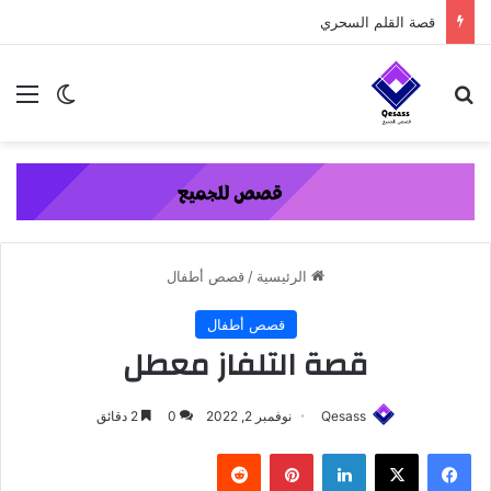
content
قصة القلم السحري
بحث عن
الق
الوضع ا
الرئيسية
/
قصص أطفال
قصص أطفال
قصة التلفاز معطل
Qesass
نوفمبر 2, 2022
0
2 دقائق
فيسبوك
‫X
لينكدإن
بينتيريست