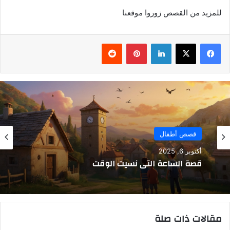
للمزيد من القصص زوروا موقعنا
فيسبوك
‫X
لينكدإن
بينتيريست
قصص أطفال
أكتوبر 6, 2025
قصة الساعة التي نسيت الوقت
مقالات ذات صلة