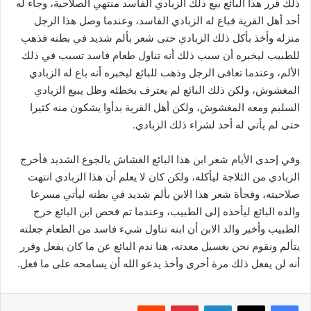
ذلك قرر هذا البائع بيع ذلك الزبادي الفاسد منتهي الصلاحية، وجاء له
أحد أهل القرية فباع له الزبادي الفاسد، وعندما وصل هذا الرجل
منزله وأخذ بأكل ذلك الزبادي حتى شعر بألم شديد في بطنه فذهب
للطبيب ليخبره أن سبب ذلك أنه تناول طعام فاسد تسبب في ذلك
الألم، وعندما تعافى الرجل وذهب للبائع ليخبره أنه باع له الزبادي
المغشوش، ولكن ذلك البائع لم يعترف بخطئه وظل يبيع الزبادي
السليم ومعه المغشوش، ولكن أهل القرية بدأوا يشكون منه كثيرا
حتى لم يأتي له أحد لشراء ذلك الزبادي.
وفي إحدى الأيام شعر ابن هذا البائع الغشاش بالجوع الشديد فأخرج
الزبادي من الثلاجة ليأكله، ولكن كان لا يعلم أن هذا الزبادي انتهت
صلاحيته، وفجأة شعر هذا الابن بألم شديد في بطنه ليأتي مسرعا
والده البائع ليأخذه إلى الطبيب، وعندما تم فحص ابن البائع خرج
الطبيب وأخبر والد الابن أن ابنه تناول شيء فاسد من الطعام جعلته
يتألم ونقوم نحن بغسيل معدته، هنا ندم البائع عن ما كان يفعل وقرر
أنه لن يفعل ذلك مرة أخرى وأخذ يدعو الله أن يسامحه على ما فعل.
فيسبوك
‫X
لينكدإن
بينتيريست