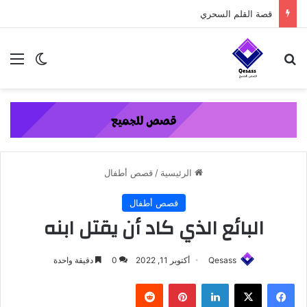
content
قصة القلم السحري
بحث عن
الق
الوضع ا
الرئيسية
/
قصص أطفال
قصص أطفال
البائع الذي كاد أن يقتل ابنه
Qesass
أكتوبر 11, 2022
0
دقيقة واحدة
فيسبوك
‫X
لينكدإن
بينتيريست