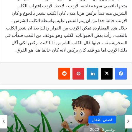
متجها باقصى سرعة ناحية الارنب ، لاحظ الارنب اقتراب الكلب
الشرس منه فبدأ يركض هربا منه ، كان الكلب يشعر بالجوع و كان
الارنب خائفا جدا من ان يتم القبض عليه بواسطة الكلب الشرس ،
خلال هذه المطاردة تمكن الارنب من الفرار وذلك بعد ان شعر الكلب
بالتعب ، رأت بعض الحيوانات الكلب وهو يتوقف من التعب فبدأت في
السخرية منه ، حينها قال الكلب الشرس : انا كنت اركض لكي آكل
ذلك الارنب اما هو فقد كان يركض لانه كان خائفا هذا هو الفرق.
فيسبوك
‫X
لينكدإن
بينتيريست
قصص أطفال
نوفمبر 5, 2022