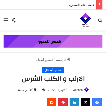
content
قصة القلم السحري
بحث عن
الق
الوضع ا
الرئيسية
/
قصص أطفال
قصص أطفال
الارنب و الكلب الشرس
Qesass
أكتوبر 11, 2022
0
أقل من دقيقة
فيسبوك
‫X
لينكدإن
بينتيريست