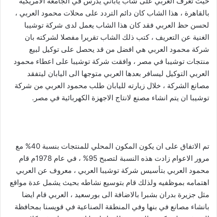
حيث تعرف العربي على شاب ياباني يدرس في الجامعة الامريكية
بالقاهرة ، هذا الشاب كان دائم التردد على محلات محمود العربي ،
لحسن حظ العربي فقد كان هذا الشاب يعمل لدى شركة توشيبا
الغنية عن التعريف ، كتب ذلك الشاب تقريرا مفصلا لشركته بان
شركة محمود العربي هي افضل من قد يحصل على توكيل لبيع
منتجات توشيبا في مصر ، وافقت شركة توشيبا على اعطاء محمود
العربي التوكيل ليسافر بعدها العربي متوجها الى اليابان ليتفقد
مصانع الشركة ، خلال زيارته لليابان طلب محمود العربي من شركة
توشيبا ان يتم انشاء مصنع لانتاج الاجهزة الكهربائية في مصر.
تم الاتفاق على ان يكون المكون المحلي للمنتجات بنسبة 40% مع
مرور الاعوام زادت هذه النسبة لتصبح 95% ، في عام 1978م قام
محمود العربي بتأسيس شركة توشيبا العربي ، معروف عن العربي
اهتمامه بموظفيه ولذلك قام بتوسيع نشاطه بحيث يشمل عدة مواقع
مثل جزيرة بدران بشبرا بالاضافة الى بورسعيد ، العربي قام ايضا
بانشاء مصانع في بنها وفي المنطقة الصناعية في قويسنا بمحافظة