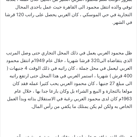
توفي والده انتقل محمود الى القاهرة حيث عمل باحدى المحال
التجارية في حي الموسكي ، كان العربي يحصل على راتب 120 قرشا
في الشهر.
ظل محمود العربي يعمل في ذلك المحل التجاري حتى وصل المرتب
الذي يتقاضاه الى320 قرشا شهريا ، خلال عام 1949م انتقل محمود
العربي ليعمل في محل جملة ، كان راتبه في ذلك الوقت 4 جنيهات (
400 قرش ) شهريا ، استمر العربي في هذا المحل حتى ارتفع راتبه
الى مبلغ 27 جنيها ، كان محمود العربي يحب كثيرا عمله فقد كان
مولعا بالتجارة و البيع و الشراء بل وكان بارعا جدا بها ، خلال عام
1963م كان لدى محمود العربي رغبة في الاستقلال بذاته وبدأ العمل
الخاص به ولكن لم يكن يمتلك ما يكفي من رأس المال.
في تلك الفترة اقترح عليه احد اصدقائه ان يبحث عن شخص آخر