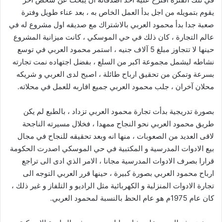
يقوم بتمويله من اجل بدأ العمل الخاص به ، بعد عناء طويل وفترة
صعبة جدا بدأ محمود العربي بالاشتراك مع صديقه اول مشروع له في
عالم التجارة ، كان ذلك في حي الموسكي ، كانت ميزانية المشروع
حينها لا تتجاوز مبلغ 5 آلاف جنيه ، استمر محمود العربي في توسع
نشاطه ليشمل مجموعة اكبر من السلع ، بفضل اجتهاده نمت تجارته
بسرعة وتمكن من تحقيق ارباح طائلة ، اصبح لدى العربي و شريكه
محلان آخران ، جلب محمود العربي جميع اقاربه للعمل في محلاته.
بصورة تدريجية بدأت تجارة محمود العربي تزداد ، بالطبع لم يكن
طريق محمود العربي نحو النجاح ممهدا ، فخلال مسيرته الناجحة
لاقى العديد من الصعوبات ، منها انه وبعد تحقيقه للنجاح في مجال
بيع الادوات المدرسية و المكتبية في حي الموسكي اصدرت الحكومة
قرارا بصرف الادوات المدرسية مجانا ، الامر الذي ادى الى تراجع
ارباح محمود العربي بصورة كبيرة ، حينها قرر العربي التوجه الى
تجارة الادوات المنزلية و الكهربائية مثل الراديو و التلفاز و غير ذلك ،
كان عام 1975م هو عام الحظ بالنسبة لمحمود العربي.