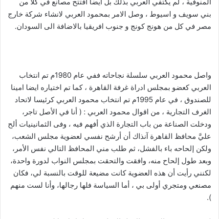
المنوفية ، لم يكتفي العربي بذلك بل ايضا افتتح مصانع في كلا من
بني سويف و اسيوط ، وصل الامر بمحمود العربي لانشاء شركة خارج
مصر في كل من هونج كونج و جنوب افريقيا بالاضافة الى السودان.
واصل محمود العربي سلسلة نجاحاته ففي عام 1980م تم انتخاب
العربي كعضو بمجلس ادراة غرفة القاهرة ، كما تم اختياره ايضا امينا
للصندوق ، في عام 1995م تم انتخاب محمود العربي كرئيسا لاتحاد
الغرف التجارية ، من اقوال محمود العربي : ( أنا في الأصل تاجر،
ودخلت الصناعة من باب التجارة الذي أفهم فيه ، وفى الثمانينيات ألح
عليَّ محافظ القاهرة آنذاك أن أرشح نفسي لعضوية مجلس الشعب،
ولكن إلحاحه باء بالفشل، ثم طلب مني المحافظ التالي نفس الأمر،
وبعد طول إلحاح منه، وافقت والتحقت بمجلس النواب لدورة واحدة،
لكنني رأيت أن هذه العضوية كانت مضيعة للوقت بالنسبة لي، فكان
مصنعي ومتجري أولى بي ، أما السياسة فلها رجالها، وأنا لست منهم
).