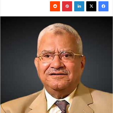
فيسبوك
‫X
لينكدإن
بينتيريست