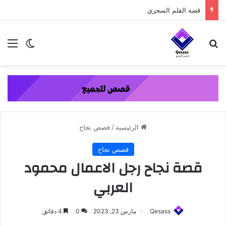
content
قصة الطفل الذي عاد من النار ج3
بحث عن
الق
الوضع ا
الرئيسية
/
قصص نجاح
قصص نجاح
قصة نجاح رجل الاعمال محمود
العربي
Qesass
مارس 23, 2023
0
4 دقائق