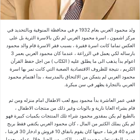
ولد محمود العربي بعام 1932 م في محافظة المنوفية وبالتحديد في
مركز اشمون ، اسرة محمود العربي لم تكن بالاسرة الثرية بل على
العكس تماما كانت اسرة فقيرة ، بسبب فقر الاسرة قام والد محمود
بارساله لكي يعمل في الزراعة ، عندما كان محمود العربي بعمر 3
اعوام بدأ يذهب الى ما يطلق عليه ( الكتّاب ) من اجل حفظ القرآن
الكريم ، نتيجة للظروف الاقتصادية الصعبة التي كانت تمر بها اسرة
محمود العربي لم يتمكن من الالتحاق بالمدرسة ، بدأ اهتمام محمود
العربي بالتجارة يظهر في سن مبكرة.
ففي عمر العاشرة بدأ محمود يبيع لعب الاطفال امام منزله ومن ثم
قام بشراء العابا نارية و بالونات وغير ذلك من منتجات الاطفال ،
بالطبع لم يكن بمقدور محمود شراء تلك المنتجات بكميات كبيرة فهو
لم يكن يملك الكثير من المال ، كان محمود العربي يكتفي فقط بربح
قدره 40 قرشا ، حينها كان يقوم بانفاق 10 قروش و ادخار 30 قرشا ،
بمرور الوقت تعلم محمود العربي الكثير من الحيل خلال عمله ، بعدما