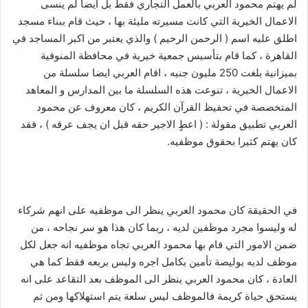
لم يهتم محمود العربي بالعمل التجاري فقط بل ايضا لم ينسى
الاعمال الخيرية التي كانت مسيرته مليئة بها ، حيث قام ببناء مسجد
اطلق عليه اسم ( الرحمن الرحيم ) والذي يعتبر من اكبر المساجد في
القاهرة ، كما قام بتأسيس جمعية خيرية في محافظة المنوفية
بميزانية بلغت 250 مليون جنيه ، اقام العربي ايضا سلسلة من
الاعمال الخيرية ، تنوعت هذه السلسلة ما بين المدارس و المعاهد
المتخصصة في تحفيظ القرآن الكريم ، كان معروف عن محمود
العربي تطبيق مقولة : ( اعطٍ الاجير حقه قبل ان يجف عرقه ) ، فقد
كان يهتم كثيرا بحقوق موظفيه.
في الحقيقة كان محمود العربي ينظر الى موظفيه على انهم شركاء
له وليسوا مجرد موظفين لديه ، ربما كان هذا هو سر نجاحه ، من
ضمن الامور التي قام بها محمود العربي تجاه موظفيه انه جعل لكل
موظف لديه بوليصة تأمين بكامل اجره وليس بربعه فقط كما هي
العادة ، كان محمود العربي ينظر الى الموظف بعد التقاعد على انه
يستحق حياة كريمة فالموظف ليس سلعة يتم استهلاكها ومن ثم