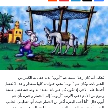
يُحكى أنه كان رجلا اسمه عم “أيوب” لديه حقل به الكثير من
الحيوانات، وكان عم “أيوب” يحب حيواناته كلها بمقدار واحد، لا يُفضل
أحدها على الآخر، إذ تكون كل حيواناته مفيدة له وصاحبة فضل عليه؛
وبيوم من الأيام ذهب الأرنب “أرنوب” إلى الحمار وأخبره بأن عم
أيوب قال: “أنا أحب البقرة أكثر من الحمار حيث أنها تعطيني الحليب
الدسم أصنع منه الجبن والزبد والسمن البلدي الصافي، وتساعدني