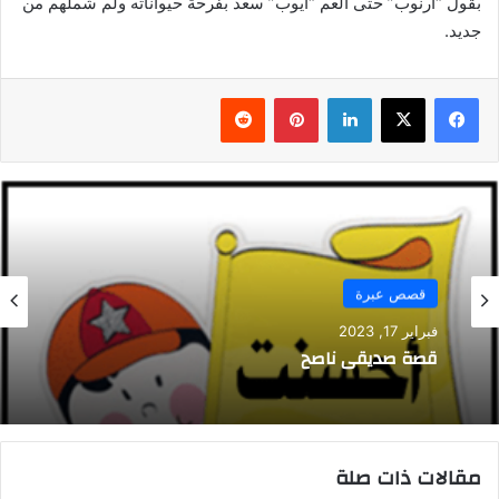
بقول “أرنوب” حتى العم “أيوب” سعد بفرحة حيواناته ولم شملهم من
جديد.
فيسبوك
‫X
لينكدإن
بينتيريست
قصص عبرة
فبراير 17, 2023
قصة صديقي ناصح
مقالات ذات صلة