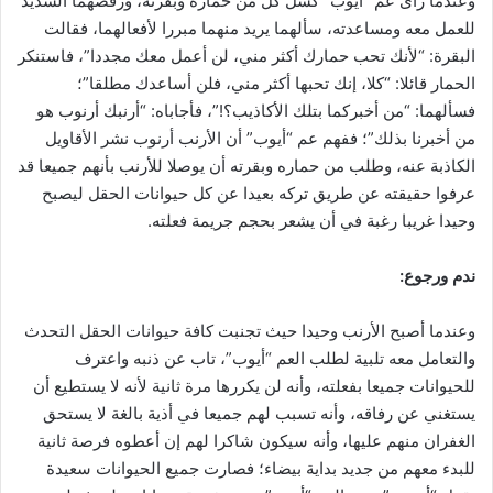
وعندما رأى عم “أيوب” كسل كل من حماره وبقرته، ورفضهما الشديد
للعمل معه ومساعدته، سألهما يريد منهما مبررا لأفعالهما، فقالت
البقرة: “لأنك تحب حمارك أكثر مني، لن أعمل معك مجددا”، فاستنكر
الحمار قائلا: “كلا، إنك تحبها أكثر مني، فلن أساعدك مطلقا”؛
فسألهما: “من أخبركما بتلك الأكاذيب؟!”، فأجاباه: “أرنبك أرنوب هو
من أخبرنا بذلك”؛ ففهم عم “أيوب” أن الأرنب أرنوب نشر الأقاويل
الكاذبة عنه، وطلب من حماره وبقرته أن يوصلا للأرنب بأنهم جميعا قد
عرفوا حقيقته عن طريق تركه بعيدا عن كل حيوانات الحقل ليصبح
وحيدا غريبا رغبة في أن يشعر بحجم جريمة فعلته.
ندم ورجوع:
وعندما أصبح الأرنب وحيدا حيث تجنبت كافة حيوانات الحقل التحدث
والتعامل معه تلبية لطلب العم “أيوب”، تاب عن ذنبه واعترف
للحيوانات جميعا بفعلته، وأنه لن يكررها مرة ثانية لأنه لا يستطيع أن
يستغني عن رفاقه، وأنه تسبب لهم جميعا في أذية بالغة لا يستحق
الغفران منهم عليها، وأنه سيكون شاكرا لهم إن أعطوه فرصة ثانية
للبدء معهم من جديد بداية بيضاء؛ فصارت جميع الحيوانات سعيدة