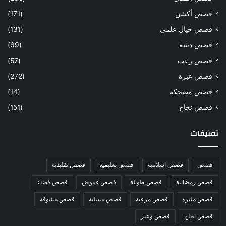
قصص أكشن
(171)
قصص خيال علمي
(131)
قصص دينية
(69)
قصص رعب
(57)
قصص عبرة
(272)
قصص مضحكة
(14)
قصص نجاح
(151)
تصنيفات
قصص
قصص اسلامية
قصص تعليمية
قصص تقليدية
قصص رمضانية
قصص طويلة
قصص غموض
قصص فضاء
قصص مثيرة
قصص مرعبة
قصص مسلية
قصص مشوقة
قصص نجاح
قصص وعبر