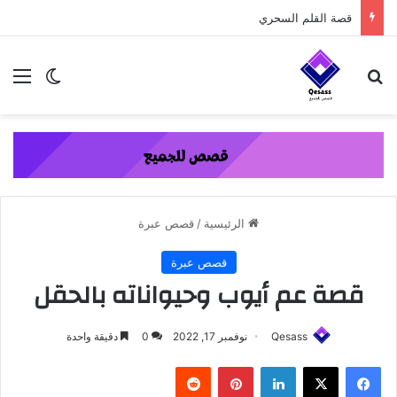
content
قصة القلم السحري
بحث عن
الق
الوضع ا
الرئيسية
/
قصص عبرة
قصص عبرة
قصة عم أيوب وحيواناته بالحقل
Qesass
نوفمبر 17, 2022
0
دقيقة واحدة
فيسبوك
‫X
لينكدإن
بينتيريست