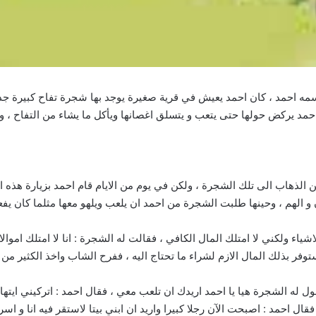
مه احمد ، كان احمد يعيش في قرية صغيرة يوجد بها شجرة تفاح كبيرة جدا 
حمد يركض حولها حتى يتعب و يتسلق اغصانها ويأكل ما يشاء من التفاح ، و
الذهاب الى تلك الشجرة ، ولكن في يوم من الايام قام احمد بزيارة هذه ا
 و الهم ، وحينها طلبت الشجرة من احمد ان يلعب ويلهو معها مثلما كان 
شياء ولكني لا امتلك المال الكافي ، فقالت له الشجرة : انا لا امتلك اموال
وفر بذلك المال الازم لشراء ما تحتاج اليه ، ففرح الشاب واخذ الكثير من
ه الشجرة هيا يا احمد اريدك ان تلعب معي ، فقال احمد : اتركيني ايتها ال
فقال احمد : اصبحت الآن رجلا كبيرا واريد ان ابني بيتا لاستقر فيه انا و 