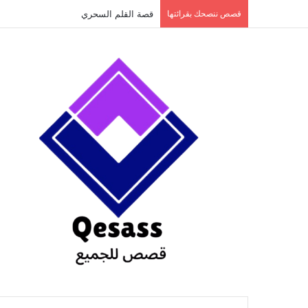
content
قصص ننصحك بقرائتها
قصة الطفل الذي عاد من النار ج3