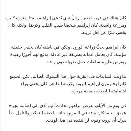
كان هناك في قرية صغيرة رجلٌ ثري يُدعى إبراهيم، يمتلك ثروة كبيرة
ومزرعة واسعة. كان إبراهيم شخصًا طيب القلب وكريمًا، ولكنه كان
يخفي سرًا عن أهل قريته.
كان إبراهيم يحبُّ زراعة الورود، ولكن في باطنه كان يخفي حقيقة
مؤلمة. كان يعامل عماله بطريقة غير عادلة، يدفع لهم أجورًا زهيدة
ويفرض عليهم ساعات عمل طويلة دون راحة.
تداولت الشائعات في القرية حول هذا السلوك الظالم، لكن الجميع
كانوا يحترمون إبراهيم لثروته وكرمه الظاهر. كان يخفي وراء
ابتسامته اللطيفة حقيقة مريرة.
في يومٍ من الأيام، تعرض إبراهيم لحادث أليم أدى إلى إصابته بجرح
عميق. بينما كان يرقد في السرير، حانت لحظة التفكير والتأمل. بدأ
يدرك أن ثروته وقوته لن تنقذه في هذا الوقت.