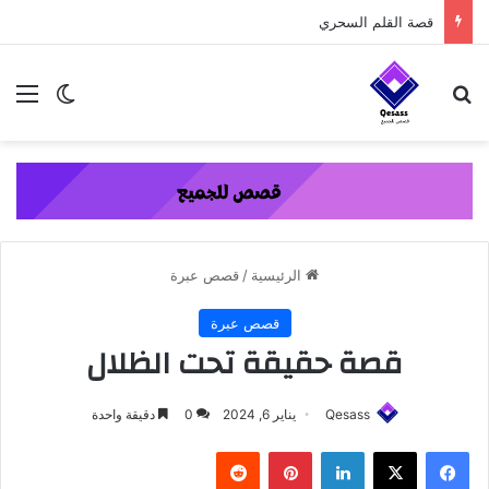
content
قصة القلم السحري
بحث عن
الق
الوضع ا
الرئيسية
/
قصص عبرة
قصص عبرة
قصة حقيقة تحت الظلال
Qesass
يناير 6, 2024
0
دقيقة واحدة
فيسبوك
‫X
لينكدإن
بينتيريست