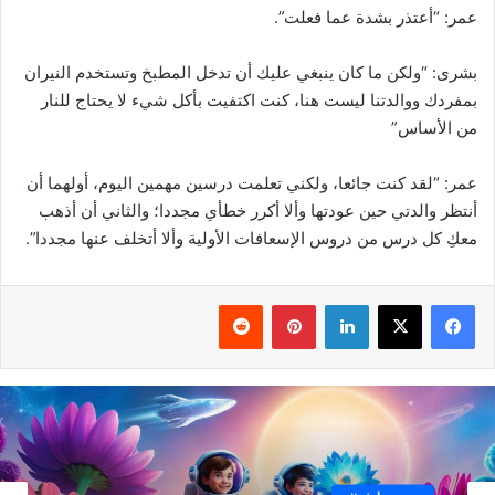
عمر: “أعتذر بشدة عما فعلت”.
بشرى: “ولكن ما كان ينبغي عليك أن تدخل المطبخ وتستخدم النيران
بمفردك ووالدتنا ليست هنا، كنت اكتفيت بأكل شيء لا يحتاج للنار
من الأساس”
عمر: “لقد كنت جائعا، ولكني تعلمت درسين مهمين اليوم، أولهما أن
أنتظر والدتي حين عودتها وألا أكرر خطأي مجددا؛ والثاني أن أذهب
معكِ كل درس من دروس الإسعافات الأولية وألا أتخلف عنها مجددا”.
فيسبوك
‫X
لينكدإن
بينتيريست