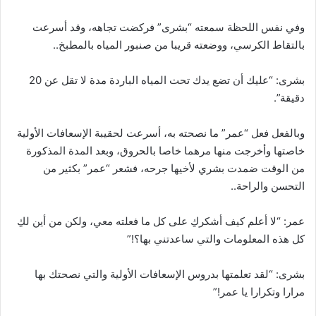
وفي نفس اللحظة سمعته “بشرى” فركضت تجاهه، وقد أسرعت
بالتقاط الكرسي، ووضعته قريبا من صنبور المياه بالمطبخ..
بشرى: “عليك أن تضع يدك تحت المياه الباردة مدة لا تقل عن 20
دقيقة”.
وبالفعل فعل “عمر” ما نصحته به، أسرعت لحقيبة الإسعافات الأولية
خاصتها وأخرجت منها مرهما خاصا بالحروق، وبعد المدة المذكورة
من الوقت ضمدت بشري لأخيها جرحه، فشعر “عمر” بكثير من
التحسن والراحة..
عمر: “لا أعلم كيف أشكركِ على كل ما فعلته معي، ولكن من أين لكِ
كل هذه المعلومات والتي ساعدتني بها؟!”
بشرى: “لقد تعلمتها بدروس الإسعافات الأولية والتي نصحتك بها
مرارا وتكرارا يا عمر!”