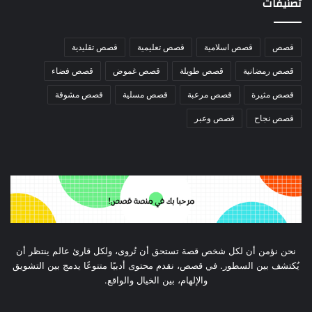
تصنيفات
قصص
قصص اسلامية
قصص تعليمية
قصص تقليدية
قصص رمضانية
قصص طويلة
قصص غموض
قصص فضاء
قصص مثيرة
قصص مرعبة
قصص مسلية
قصص مشوقة
قصص نجاح
قصص وعبر
نحن نؤمن أن لكل شخص قصة تستحق أن تُروى، ولكل قارئ عالم ينتظر أن
يُكتشف بين السطور. في قصص، نقدم محتوى أدبيًا متنوعًا يدمج بين التشويق
والإلهام، بين الخيال والواقع.