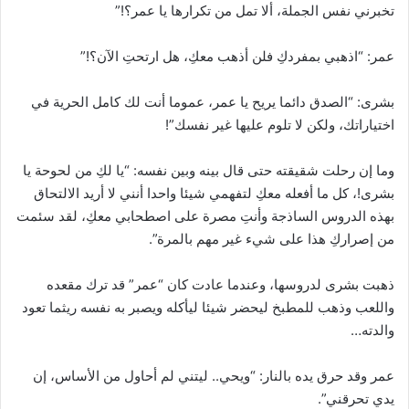
تخبرني نفس الجملة، ألا تمل من تكرارها يا عمر؟!”
عمر: “اذهبي بمفردكِ فلن أذهب معكِ، هل ارتحتِ الآن؟!”
بشرى: “الصدق دائما يريح يا عمر، عموما أنت لك كامل الحرية في
اختياراتك، ولكن لا تلوم عليها غير نفسك”!
وما إن رحلت شقيقته حتى قال بينه وبين نفسه: “يا لكِ من لحوحة يا
بشرى!، كل ما أفعله معكِ لتفهمي شيئا واحدا أنني لا أريد الالتحاق
بهذه الدروس الساذجة وأنتِ مصرة على اصطحابي معكِ، لقد سئمت
من إصراركِ هذا على شيء غير مهم بالمرة”.
ذهبت بشرى لدروسها، وعندما عادت كان “عمر” قد ترك مقعده
واللعب وذهب للمطبخ ليحضر شيئا ليأكله ويصبر به نفسه ريثما تعود
والدته…
عمر وقد حرق يده بالنار: “ويحي.. ليتني لم أحاول من الأساس، إن
يدي تحرقني”.